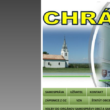
SAMOSPRÁVA
UŽÍVATEĽ
KONTAKT
ZÁPISNICE Z OZ
VZN
ŠTATÚT OBC
VOĽBY DO ORGÁNOV SAMOSPRÁVY OBCÍ A SA