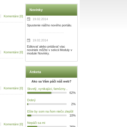
Novinky
Komentáre [0]
19.02.2014
Spustenie nášho nového portálu.
19.02.2014
Editovať alebo pridávať viac
noviniek môžte v sekcii Moduly v
Komentáre [0]
module Novinky.
Anketa
Ako sa Vám páči náš web?
Komentáre [0]
Skvelý, vynikajúci, famózny...
62%
Dobrý
2%
Ešte by som na ňom niečo zlepšil
10%
Nepáči sa mi
Komentáre [0]
26%