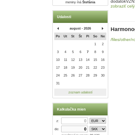
dodatokVZN
meniny má
Štefánia
zobraziť celý
Udalosti
Harmonog
august - 2026
Po
Ut
St
Št
Pi
So
Ne
/files/othe
1
2
3
4
5
6
7
8
9
10
11
12
13
14
15
16
17
18
19
20
21
22
23
24
25
26
27
28
29
30
31
zoznam udalostí
Kalkulačka mien
z:
do: