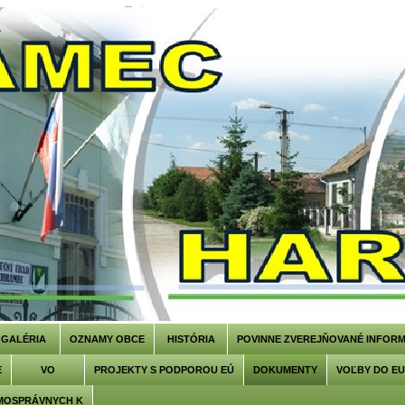
GALÉRIA
OZNAMY OBCE
HISTÓRIA
POVINNE ZVEREJŇOVANÉ INFORM
E
VO
PROJEKTY S PODPOROU EÚ
DOKUMENTY
VOĽBY DO E
MOSPRÁVNYCH K