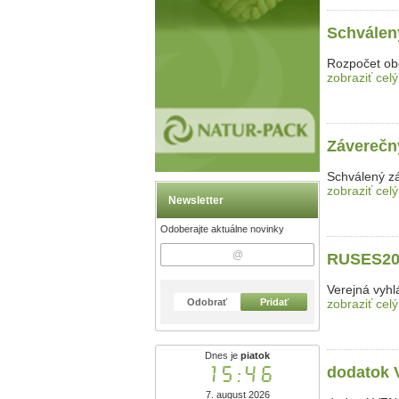
Schválen
Rozpočet ob
zobraziť celý
Záverečn
Schválený z
zobraziť celý
Newsletter
Odoberajte aktuálne novinky
RUSES20
Verejná vyhl
zobraziť celý
Odobrať
Pridať
Dnes je
piatok
15:46
dodatok 
7. august 2026