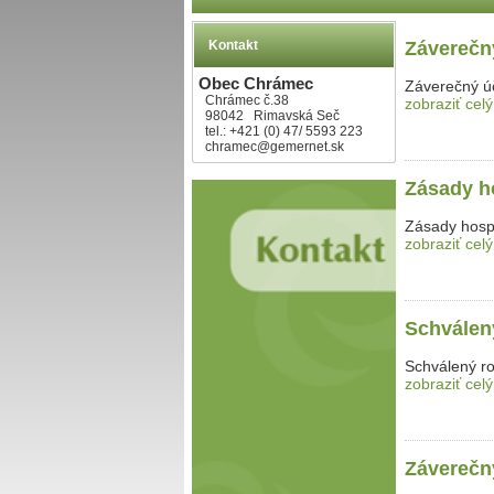
Kontakt
Záverečn
Obec Chrámec
Záverečný ú
Chrámec č.38
zobraziť celý
98042 Rimavská Seč
tel.: +421 (0) 47/ 5593 223
chramec@gemernet.sk
Zásady h
Zásady hosp
zobraziť celý
Schválen
Schválený r
zobraziť celý
Záverečn