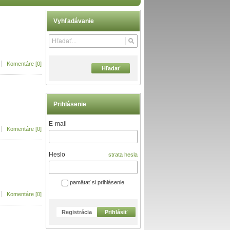
Vyhľadávanie
Komentáre [0]
Hľadať
Prihlásenie
E-mail
Komentáre [0]
Heslo
strata hesla
pamätať si prihlásenie
Komentáre [0]
Registrácia
Prihlásiť