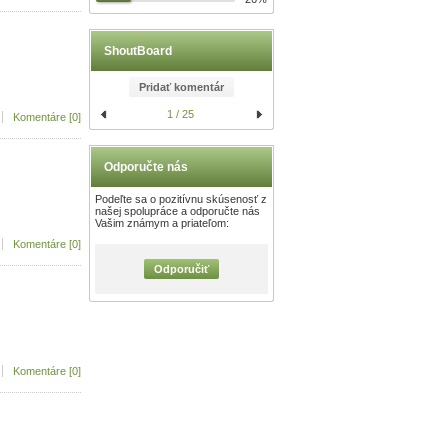
ShoutBoard
Pridať komentár
1 / 25
Komentáre [0]
Odporučte nás
Podeľte sa o pozitívnu skúsenosť z
našej spolupráce a odporučte nás
Vašim známym a priateľom:
Komentáre [0]
Odporučiť
Komentáre [0]