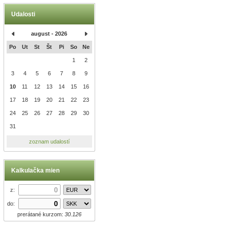
Udalosti
august - 2026
Po
Ut
St
Št
Pi
So
Ne
1
2
3
4
5
6
7
8
9
10
11
12
13
14
15
16
17
18
19
20
21
22
23
24
25
26
27
28
29
30
31
zoznam udalostí
Kalkulačka mien
z:
do:
prerátané kurzom:
30.126