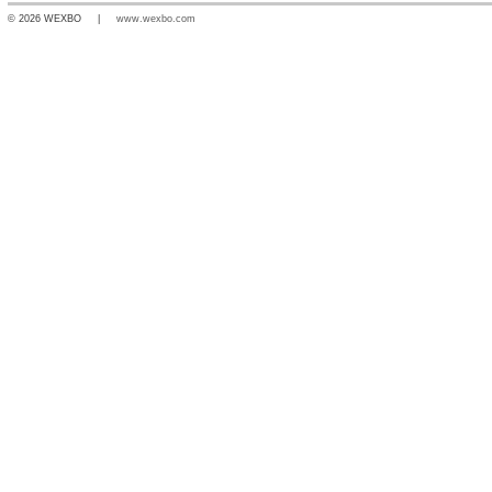
© 2026 WEXBO |
www.wexbo.com