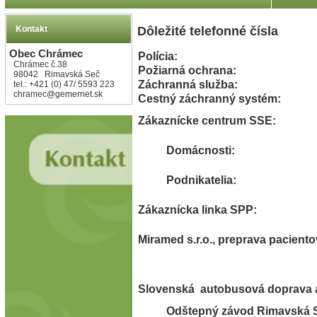
Kontakt
Dôležité telefonné čísla
Obec Chrámec
Polícia:
Chrámec č.38
Požiarná ochrana:
98042 Rimavská Seč
Záchranná služba:
tel.: +421 (0) 47/ 5593 223
chramec@gemernet.sk
Cestný záchranný systém:
Zákaznícke centrum SSE:
Domácnosti:
Podnikatelia:
Zákaznícka linka SPP:
Miramed s.r.o., preprava paciento
Slovenská autobusová doprava a
Odštepný závod Rimavská 