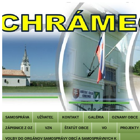
SAMOSPRÁVA
UŽÍVATEĽ
KONTAKT
GALÉRIA
OZNAMY OBCE
ZÁPISNICE Z OZ
VZN
ŠTATÚT OBCE
VO
PROJEKTY
VOĽBY DO ORGÁNOV SAMOSPRÁVY OBCÍ A SAMOSPRÁVNYCH K