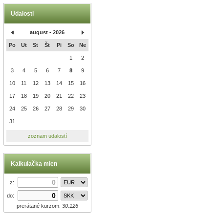
Udalosti
august - 2026
Po
Ut
St
Št
Pi
So
Ne
1
2
3
4
5
6
7
8
9
10
11
12
13
14
15
16
17
18
19
20
21
22
23
24
25
26
27
28
29
30
31
zoznam udalostí
Kalkulačka mien
z:
do:
prerátané kurzom:
30.126