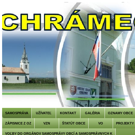
SAMOSPRÁVA
UŽÍVATEĽ
KONTAKT
GALÉRIA
OZNAMY OBCE
ZÁPISNICE Z OZ
VZN
ŠTATÚT OBCE
VO
PROJEKTY
VOĽBY DO ORGÁNOV SAMOSPRÁVY OBCÍ A SAMOSPRÁVNYCH K