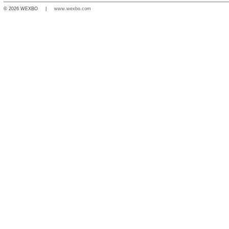
© 2026 WEXBO |
www.wexbo.com