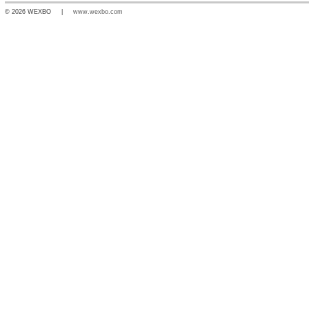
© 2026 WEXBO |
www.wexbo.com