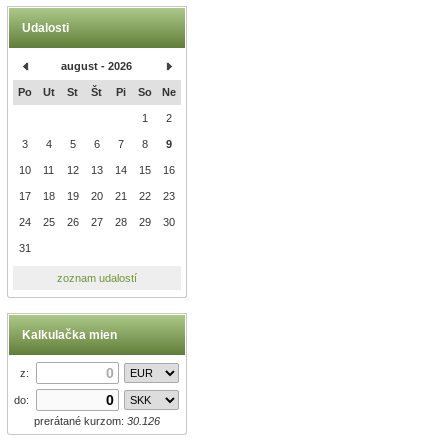
Udalosti
august - 2026
Po
Ut
St
Št
Pi
So
Ne
1
2
3
4
5
6
7
8
9
10
11
12
13
14
15
16
17
18
19
20
21
22
23
24
25
26
27
28
29
30
31
zoznam udalostí
Kalkulačka mien
z:
do:
prerátané kurzom:
30.126