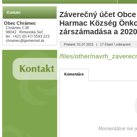
Kontakt
Záverečný účet Obce
Harmac Község Önk
Obec Chrámec
Chrámec č.38
zárszámadása a 2020 
98042 Rimavská Seč
tel.: +421 (0) 47/ 5593 223
chramec@gemernet.sk
Pridané: 01.07.2021
|
17 čítaní / zobrazení
/files/other/navrh_zaver
Komentáre
Momentálne nie je