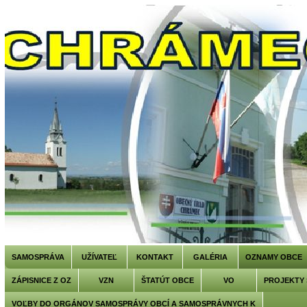
SAMOSPRÁVA
UŽÍVATEĽ
KONTAKT
GALÉRIA
OZNAMY OBCE
ZÁPISNICE Z OZ
VZN
ŠTATÚT OBCE
VO
PROJEKTY
VOĽBY DO ORGÁNOV SAMOSPRÁVY OBCÍ A SAMOSPRÁVNYCH K