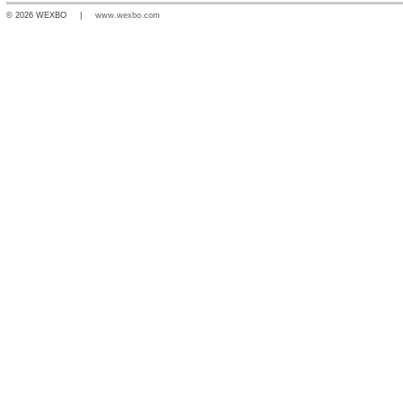
© 2026 WEXBO |
www.wexbo.com