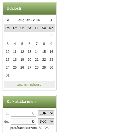
Udalosti
august - 2026
Po
Ut
St
Št
Pi
So
Ne
1
2
3
4
5
6
7
8
9
10
11
12
13
14
15
16
17
18
19
20
21
22
23
24
25
26
27
28
29
30
31
zoznam udalostí
Kalkulačka mien
z:
do:
prerátané kurzom:
30.126