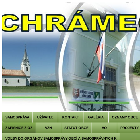
SAMOSPRÁVA
UŽÍVATEĽ
KONTAKT
GALÉRIA
OZNAMY OBCE
ZÁPISNICE Z OZ
VZN
ŠTATÚT OBCE
VO
PROJEKTY
VOĽBY DO ORGÁNOV SAMOSPRÁVY OBCÍ A SAMOSPRÁVNYCH K