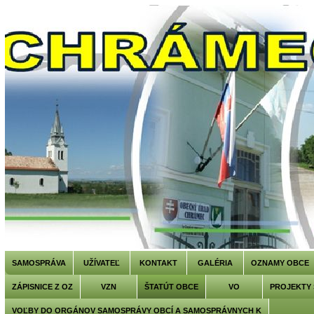
SAMOSPRÁVA
UŽÍVATEĽ
KONTAKT
GALÉRIA
OZNAMY OBCE
ZÁPISNICE Z OZ
VZN
ŠTATÚT OBCE
VO
PROJEKTY
VOĽBY DO ORGÁNOV SAMOSPRÁVY OBCÍ A SAMOSPRÁVNYCH K