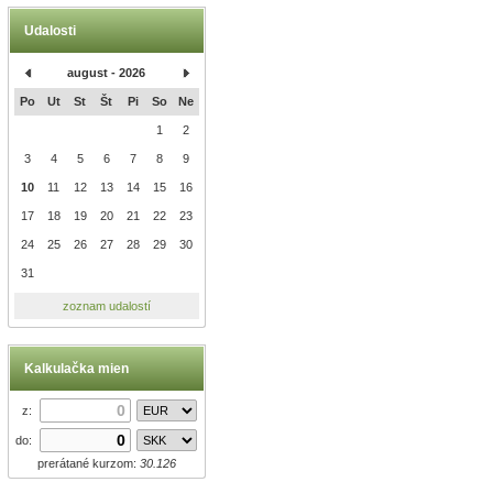
Udalosti
august - 2026
Po
Ut
St
Št
Pi
So
Ne
1
2
3
4
5
6
7
8
9
10
11
12
13
14
15
16
17
18
19
20
21
22
23
24
25
26
27
28
29
30
31
zoznam udalostí
Kalkulačka mien
z:
do:
prerátané kurzom:
30.126