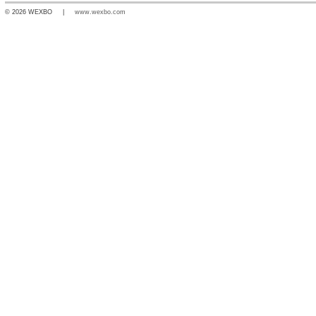
© 2026 WEXBO |
www.wexbo.com