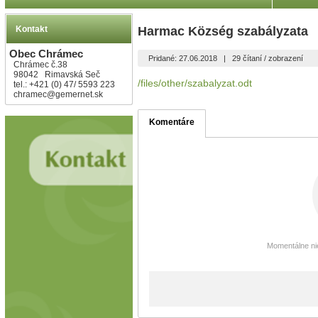
Kontakt
Harmac Község szabályzata
Obec Chrámec
Pridané: 27.06.2018
|
29 čítaní / zobrazení
Chrámec č.38
98042 Rimavská Seč
/files/other/szabalyzat.odt
tel.: +421 (0) 47/ 5593 223
chramec@gemernet.sk
Komentáre
Momentálne nie