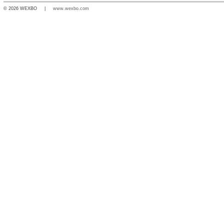
© 2026 WEXBO |
www.wexbo.com