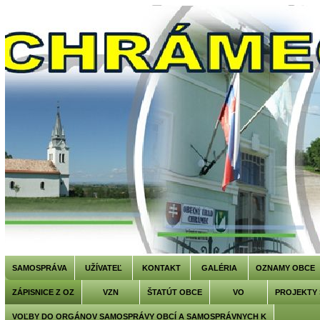
SAMOSPRÁVA
UŽÍVATEĽ
KONTAKT
GALÉRIA
OZNAMY OBCE
ZÁPISNICE Z OZ
VZN
ŠTATÚT OBCE
VO
PROJEKTY
VOĽBY DO ORGÁNOV SAMOSPRÁVY OBCÍ A SAMOSPRÁVNYCH K