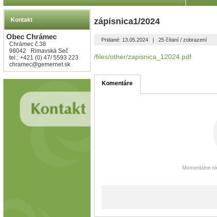
Kontakt
zápisnica1/2024
Obec Chrámec
Pridané: 13.05.2024
|
25 čítaní / zobrazení
Chrámec č.38
98042 Rimavská Seč
/files/other/zapisnica_12024.pdf
tel.: +421 (0) 47/ 5593 223
chramec@gemernet.sk
Komentáre
Momentálne nie