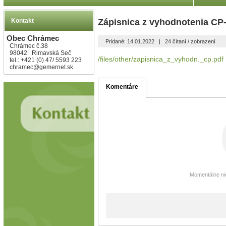
Kontakt
Zápisnica z vyhodnotenia CP-
Obec Chrámec
Pridané: 14.01.2022
|
24 čítaní / zobrazení
Chrámec č.38
98042 Rimavská Seč
/files/other/zapisnica_z_vyhodn._cp.pdf
tel.: +421 (0) 47/ 5593 223
chramec@gemernet.sk
Komentáre
Momentálne nie