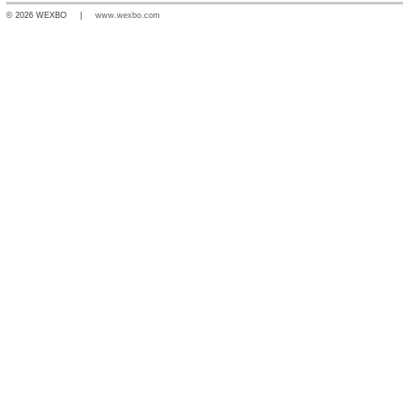
© 2026 WEXBO |
www.wexbo.com