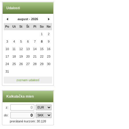
Udalosti
august - 2026
Po
Ut
St
Št
Pi
So
Ne
1
2
3
4
5
6
7
8
9
10
11
12
13
14
15
16
17
18
19
20
21
22
23
24
25
26
27
28
29
30
31
zoznam udalostí
Kalkulačka mien
z:
do:
prerátané kurzom:
30.126