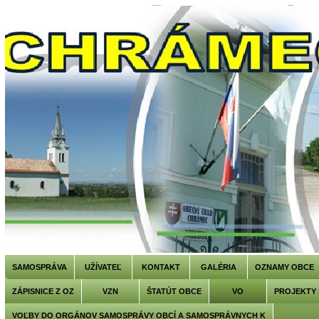
SAMOSPRÁVA
UŽÍVATEĽ
KONTAKT
GALÉRIA
OZNAMY OBCE
ZÁPISNICE Z OZ
VZN
ŠTATÚT OBCE
VO
PROJEKTY
VOĽBY DO ORGÁNOV SAMOSPRÁVY OBCÍ A SAMOSPRÁVNYCH K