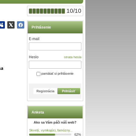
10
/
10
Prihlásenie
E-mail
Heslo
strata hesla
ňa
pamätať si prihlásenie
Registrácia
Prihlásiť
Anketa
Ako sa Vám páči náš web?
Skvelý, vynikajúci, famózny...
62%