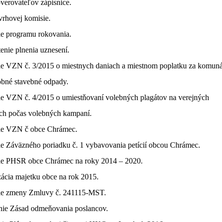
overovateľov zápisnice.
vrhovej komisie.
ie programu rokovania.
enie plnenia uznesení.
nie VZN č. 3/2015 o miestnych daniach a miestnom poplatku za komun
obné stavebné odpady.
ie VZN č. 4/2015 o umiestňovaní volebných plagátov na verejných
ách počas volebných kampaní.
nie VZN č obce Chrámec.
ie Záväzného poriadku č. 1 vybavovania petícií obcou Chrámec.
nie PHSR obce Chrámec na roky 2014 – 2020.
izácia majetku obce na rok 2015.
nie zmeny Zmluvy č. 241115-MST.
enie Zásad odmeňovania poslancov.