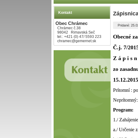
Kontakt
Zápisnica
Obec Chrámec
Pridané: 25.
Chrámec č.38
98042 Rimavská Seč
Obecné za
tel.: +421 (0) 47/ 5593 223
chramec@gemernet.sk
Č.j. 7/201
Z á p i s n
zo zasadn
15.12.201
Prítomní : po
Neprítomný: 
Program:
1./ Zahájeni
a./ Určenie 