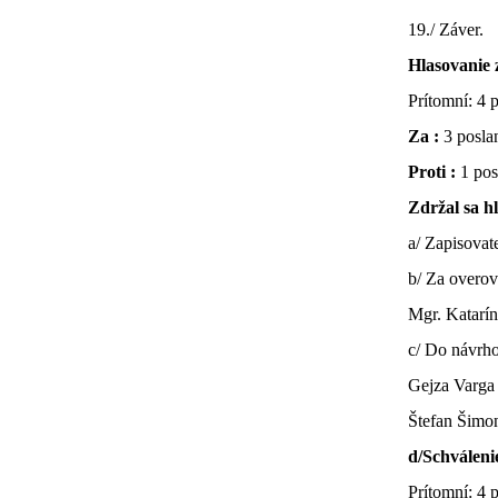
19./ Záver.
Hlasovanie
Prítomní: 4 
Za :
3 posla
Proti :
1 pos
Zdržal sa h
a/ Zapisovat
b/ Za overov
Mgr. Katarí
c/ Do návrho
Gejza Varga
Štefan Šimo
d/Schválen
Prítomní: 4 