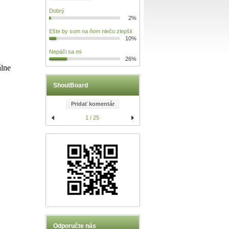
Dobrý
2%
Ešte by som na ňom niečo zlepšil
10%
Nepáči sa mi
26%
álne
ShoutBoard
Pridať komentár
1 / 25
Odporučte nás