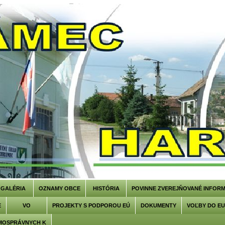
GALÉRIA
OZNAMY OBCE
HISTÓRIA
POVINNE ZVEREJŇOVANÉ INFORM
E
VO
PROJEKTY S PODPOROU EÚ
DOKUMENTY
VOĽBY DO E
MOSPRÁVNYCH K