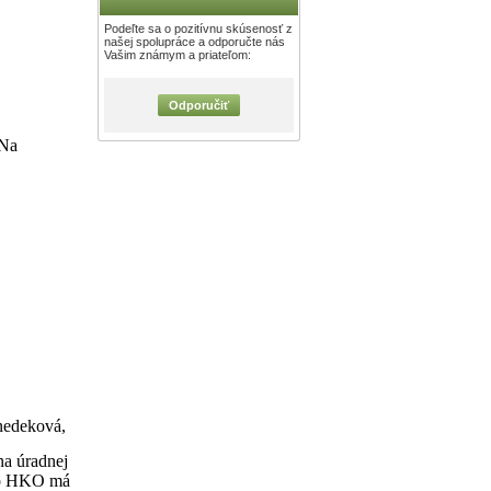
Podeľte sa o pozitívnu skúsenosť z
našej spolupráce a odporučte nás
Vašim známym a priateľom:
Odporučiť
 Na
enedeková,
na úradnej
ľko HKO má