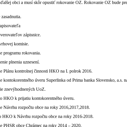
 ďalšej obci a musí skôr opustiť rokovanie OZ. Rokovanie OZ bude pr
e zasadnutia.
zapisovateľa
overovateľov zápisnice.
vrhovej komisie.
ie programu rokovania.
enie plnenia uznesení.
ie Plánu kontrolnej činnosti HKO na I. polrok 2016.
ie kontokorentného úveru Superlinka od Prima banka Slovensko, a.s. n
ie znevýhodnených UoZ.
ko HKO k prijatiu kontokorentného úveru.
nie Návrhu rozpočtu obce na roky 2016,2017,2018.
ko HKO k Návrhu rozpočtu obce na roky 2016-2018.
nie PHSR obce Chrámec na roky 2014 – 2020.