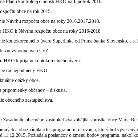
nie Plánu kontrolnej činnosti HKO na I. polrok 2016.
rozpočtu obce na rok 2015.
enie Návrhu rozpočtu obce na roky 2016,2017,2018.
ko HKO k Návrhu rozpočtu obce na roky 2016-2018.
nie kontokorentného úveru Superlinka od Prima banka Slovensko, a.s.
ie znevýhodnených UoZ.
ko HKO k prijatiu kontokorentného úveru.
enie ročnej odmeny HKO.
ktuálne otázky obce.
a pripomienky občanov – diskusia.
ie obecného zastupiteľstva.
 :
Zasadnutie obecného zastupiteľstva zahájila starostka obce Marta B
ítomných a oboznámila ich s programom rokovania, ktorý bol vyvesený 
 od 11.12.2015. Požiadala poslancov o zmenu bodov programu, nako