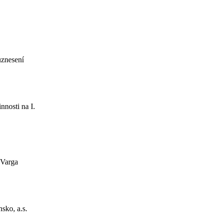
uznesení
nnosti na I.
 Varga
sko, a.s.