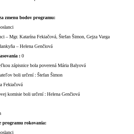
 za zmenu bodov programu:
poslanci
nci – Mgr. Katarína Fekiačová, Štefan Šimon, Gejza Varga
lankyňa – Helena Genčiová
lasovania :
0
eľkou zápisnice bola poverená Mária Balyová
ateľov boli určení : Štefan Šimon
na Fekiačová
vej komisie boli určení : Helena Genčiová
n
ie programu rokovania:
poslanci