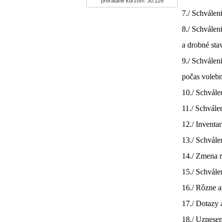
prerátané kurzom:
30.126
7./ Schvále
8./ Schvále
a drobné sta
9./ Schválen
počas voleb
10./ Schvál
11./ Schvále
12./ Inventa
13./ Schvál
14./ Zmena 
15./ Schvál
16./ Rôzne a
17./ Dotazy 
18./ Uznesen