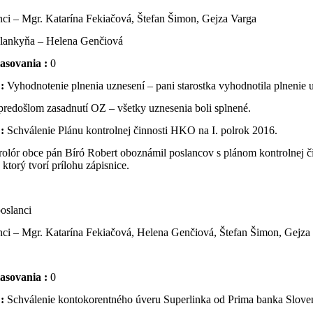
nci – Mgr. Katarína Fekiačová, Štefan Šimon, Gejza Varga
lankyňa – Helena Genčiová
lasovania :
0
:
Vyhodnotenie plnenia uznesení – pani starostka vyhodnotila plnenie 
 predošlom zasadnutí OZ – všetky uznesenia boli splnené.
 :
Schválenie Plánu kontrolnej činnosti HKO na I. polrok 2016.
olór obce pán Bíró Robert oboznámil poslancov s plánom kontrolnej či
ktorý tvorí prílohu zápisnice.
poslanci
nci – Mgr. Katarína Fekiačová, Helena Genčiová, Štefan Šimon, Gejza
lasovania :
0
 :
Schválenie kontokorentného úveru Superlinka od Prima banka Sloven