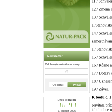
11./ Schvále
12./ Zmena 
13./ Schvál
a./Stanovis
14./ Schvále
zamestnávan
a./ Stanovis
Newsletter
15./ Schvál
Odoberajte aktuálne novinky
16./ Rôzne a
17./ Dotazy 
18./ Uznesen
Odobrať
Pridať
19./ Záver.
K bodu č. 1
Dnes je
piatok
16:41
privítala pr
tabuli obce
7. august 2026