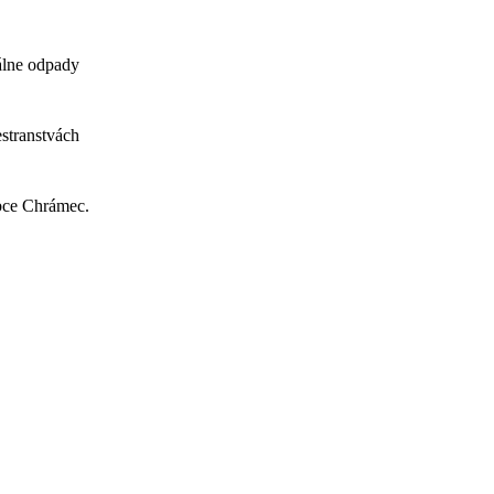
álne odpady
stranstvách
bce Chrámec.