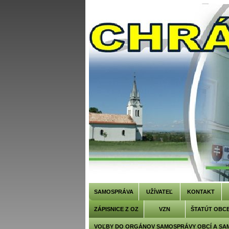
SAMOSPRÁVA
UŽÍVATEĽ
KONTAKT
ZÁPISNICE Z OZ
VZN
ŠTATÚT OBC
VOĽBY DO ORGÁNOV SAMOSPRÁVY OBCÍ A SA