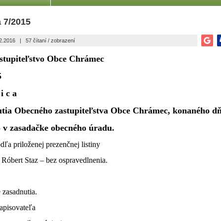
 7/2015
02.2016
|
57 čítaní / zobrazení
stupiteľstvo Obce Chrámec
5
 i c a
utia Obecného zastupiteľstva Obce Chrámec, konaného d
5 v zasadačke obecného úradu.
dľa priloženej prezenčnej listiny
Róbert Staz – bez ospravedlnenia.
e zasadnutia.
zapisovateľa