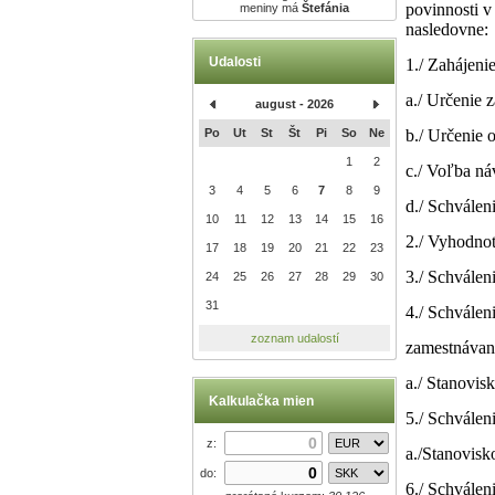
povinnosti v
meniny má
Štefánia
nasledovne:
Udalosti
1./ Zahájeni
a./ Určenie 
august - 2026
b./ Určenie 
Po
Ut
St
Št
Pi
So
Ne
1
2
c./ Voľba ná
3
4
5
6
7
8
9
d./ Schválen
10
11
12
13
14
15
16
2./ Vyhodnot
17
18
19
20
21
22
23
3./ Schválen
24
25
26
27
28
29
30
31
4./ Schválen
zoznam udalostí
zamestnávan
a./ Stanovis
Kalkulačka mien
5./ Schvále
z:
a./Stanovis
do:
6./ Schvále