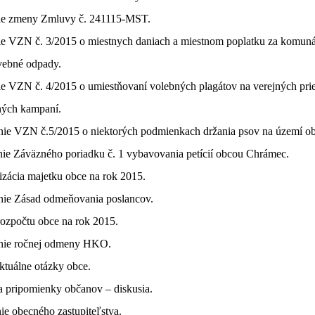
nie zmeny Zmluvy č. 241115-MST.
nie VZN č. 3/2015 o miestnych daniach a miestnom poplatku za komun
vebné odpady.
ie VZN č. 4/2015 o umiestňovaní volebných plagátov na verejných prie
ných kampaní.
enie VZN č.5/2015 o niektorých podmienkach držania psov na území o
nie Záväzného poriadku č. 1 vybavovania petícií obcou Chrámec.
rizácia majetku obce na rok 2015.
enie Zásad odmeňovania poslancov.
rozpočtu obce na rok 2015.
enie ročnej odmeny HKO.
ktuálne otázky obce.
a pripomienky občanov – diskusia.
ie obecného zastupiteľstva.