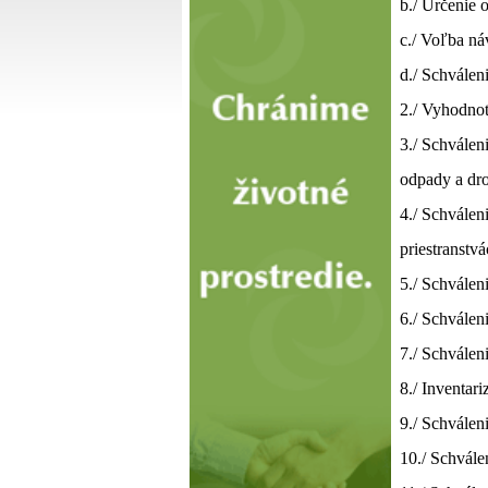
b./ Určenie 
c./ Voľba ná
d./ Schválen
2./ Vyhodnot
3./ Schvále
odpady a dr
4./ Schválen
priestranstv
5./ Schvále
6./ Schválen
7./ Schvále
8./ Inventar
9./ Schvále
10./ Schvál