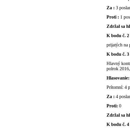
Za :
3 posla
Proti :
1 pos
Zdržal sa h
K bodu č. 2 
prijatých na
K bodu č. 3
Hlavný kontr
polrok 2016, 
Hlasovanie:
Prítomní: 4 
Za :
4 posla
Proti:
0
Zdržal sa h
K bodu č. 4