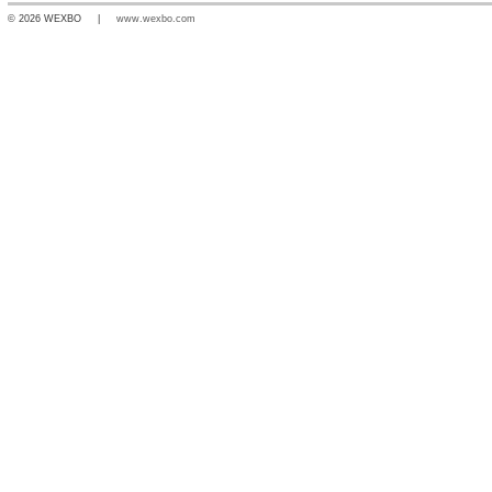
© 2026 WEXBO |
www.wexbo.com