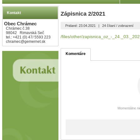
Kontakt
Zápisnica 2/2021
Obec Chrámec
Pridané: 23.04.2021
|
24 čítaní / zobrazení
Chrámec č.38
98042 Rimavská Seč
/files/other/zapisnica_oz_-_24._03._202
tel.: +421 (0) 47/ 5593 223
chramec@gemernet.sk
Komentáre
Momentálne nie