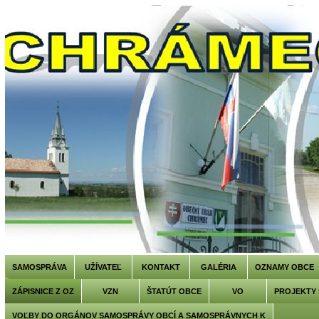
SAMOSPRÁVA
UŽÍVATEĽ
KONTAKT
GALÉRIA
OZNAMY OBCE
ZÁPISNICE Z OZ
VZN
ŠTATÚT OBCE
VO
PROJEKTY
VOĽBY DO ORGÁNOV SAMOSPRÁVY OBCÍ A SAMOSPRÁVNYCH K