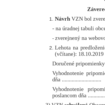
Závere
Návrh
VZN bol
zver
-
na úradnej tabuli obc
zverejnený na
webovo
-
Lehota na predložen
(včítane): 18.10.2019
Doručené pripomienky (poč
Vyhodnotenie pripom
dňa ............................
Vyhodnotenie pripo
poslancom dňa ...............