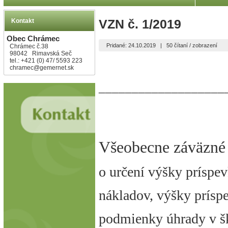
Kontakt
VZN č. 1/2019
Obec Chrámec
Pridané: 24.10.2019
|
50 čítaní / zobrazení
Chrámec č.38
98042 Rimavská Seč
tel.: +421 (0) 47/ 5593 223
Obec C
chramec@gemernet.sk
___________________
Všeobecne záväzné
o určení výšky príspe
nákladov, výšky príspe
podmienky úhrady v šk