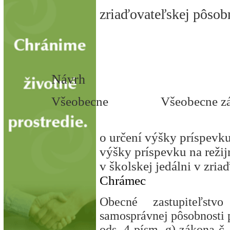
zriaďovateľskej pôsob
Marta Be
starost
Návrh
Všeobecne Všeobecne záväz
o určení výšky príspevku
výšky príspevku na reži
v školskej jedálni v zri
Chrámec
Obecné zastupiteľst
samosprávnej pôsobnosti p
ods. 4 písm. g) zákona č