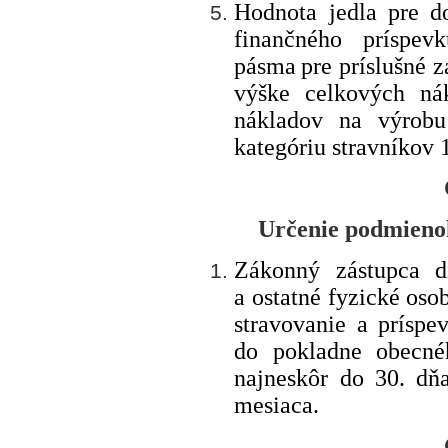
Hodnota
jedla
pre do
finančného príspev
pásma
pre príslušné 
výške celkových ná
nákladov na výrobu
kategóriu stravníkov 
Určenie podmienok
Zákonný
zástupca di
a ostatné fyzické oso
stravovanie a
príspe
do pokladne obecn
najneskôr do 30
.
dň
mesiaca.