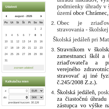
podmienky úhrady v š
Udalosti
územ
í obce Chrámec,
august - 2026
Obec je zriaďova
Po
Ut
St
Št
Pi
So
Ne
stravovania - školskej
1
2
3
4
5
6
7
8
9
Školská jedáleň pri Ma
10
11
12
13
14
15
16
Stravníkom v školsk
17
18
19
20
21
22
23
24
25
26
27
28
29
30
zamestnanci škôl a 
31
zriaďovateľa a pr
verejného zdravotní
zoznam udalostí
stravovať aj iné fy
č.245/2008 Z.z.).
Kalkulačka mien
Školská jedáleň,
posk
z:
za čiastočnú úhradu
do:
prerátané kurzom:
30.126
zástupca vo výške n