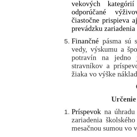
vekových kategóri
odporúčané výživ
čiastočne prispieva 
prevádzku zariadenia 
Finančné
pásma sú st
vedy, výskumu a špo
potravín na jedno 
stravníkov a príspe
žiaka vo výške náklad
Určenie
Príspevok
na úhradu 
zariadenia školského
mesačnou sumou vo v