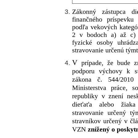
Zákonný zástupca di
finančného príspevku
podľa vekových kategór
2 v bodoch a) až c) 
fyzické osoby uhrádz
stravovanie určenú týmt
V
prípade, že bude z
podporu výchovy k s
zákona č. 544/2010
Ministerstva práce, s
republiky v znení nes
dieťaťa alebo žiak
stravovanie určený t
stravníkov určený v čl
VZN
znížený o poskyt