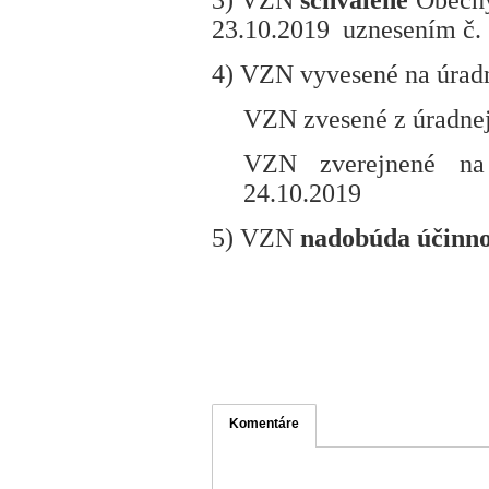
3) VZN
schválené
Obecný
23.10.2019 uznesením č.
4)
VZN
vyvesené
na úradn
VZN zvesené z úradnej
VZN zverejnené 
24.10.2019
5) V
ZN
nadobúda účinn
Komentáre