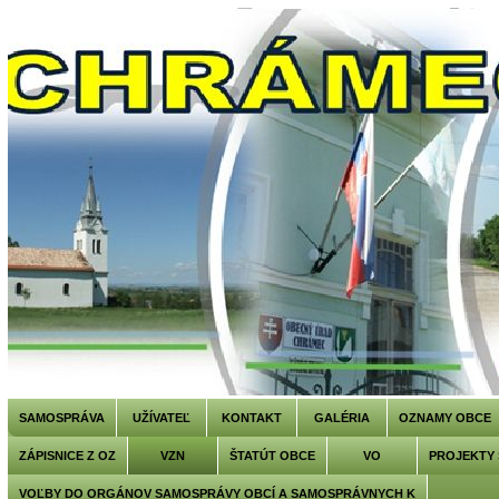
SAMOSPRÁVA
UŽÍVATEĽ
KONTAKT
GALÉRIA
OZNAMY OBCE
ZÁPISNICE Z OZ
VZN
ŠTATÚT OBCE
VO
PROJEKTY
VOĽBY DO ORGÁNOV SAMOSPRÁVY OBCÍ A SAMOSPRÁVNYCH K