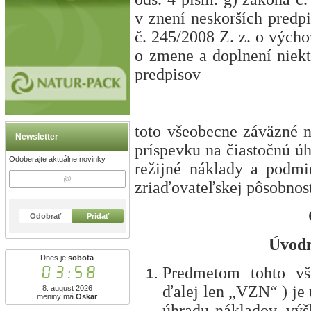
v znení neskorších predp
č. 245/2008 Z. z. o výcho
o zmene a doplnení niekt
predpisov
toto všeobecne záväzné n
Newsletter
príspevku na čiastočnú ú
Odoberajte aktuálne novinky
režijné náklady a podmi
zriaďovateľskej pôsobnost
Odobrať
Pridať
Úvodn
Dnes je
sobota
03:58
Predmetom
tohto vš
ďalej len „VZN“ ) je 
8. august 2026
meniny má
Oskar
úhradu nákladov, výš