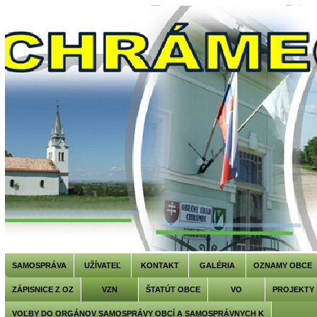
SAMOSPRÁVA
UŽÍVATEĽ
KONTAKT
GALÉRIA
OZNAMY OBCE
ZÁPISNICE Z OZ
VZN
ŠTATÚT OBCE
VO
PROJEKTY
VOĽBY DO ORGÁNOV SAMOSPRÁVY OBCÍ A SAMOSPRÁVNYCH K