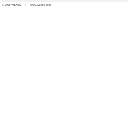
© 2026 WEXBO |
www.wexbo.com