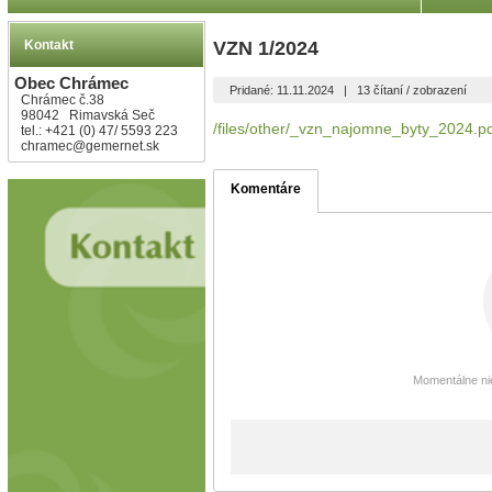
Kontakt
VZN 1/2024
Obec Chrámec
Pridané: 11.11.2024
|
13 čítaní / zobrazení
Chrámec č.38
98042 Rimavská Seč
/files/other/_vzn_najomne_byty_2024.p
tel.: +421 (0) 47/ 5593 223
chramec@gemernet.sk
Komentáre
Momentálne nie