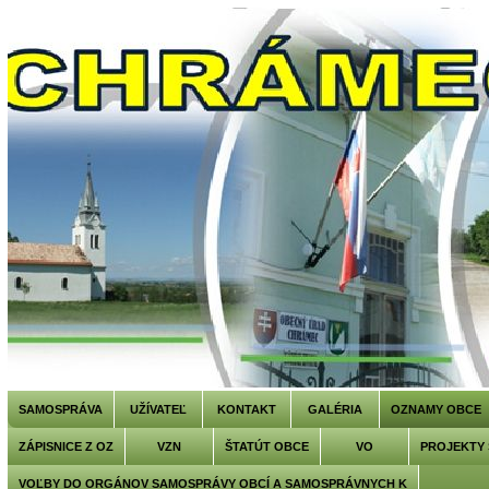
SAMOSPRÁVA
UŽÍVATEĽ
KONTAKT
GALÉRIA
OZNAMY OBCE
ZÁPISNICE Z OZ
VZN
ŠTATÚT OBCE
VO
PROJEKTY
VOĽBY DO ORGÁNOV SAMOSPRÁVY OBCÍ A SAMOSPRÁVNYCH K