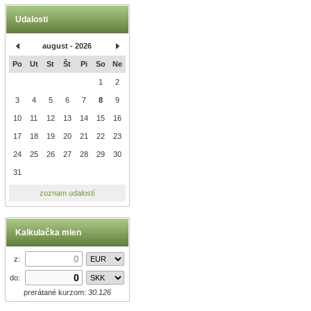
Udalosti
august - 2026
Po
Ut
St
Št
Pi
So
Ne
1
2
3
4
5
6
7
8
9
10
11
12
13
14
15
16
17
18
19
20
21
22
23
24
25
26
27
28
29
30
31
zoznam udalostí
Kalkulačka mien
z:
do:
prerátané kurzom:
30.126