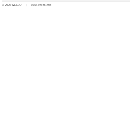
© 2026 WEXBO |
www.wexbo.com