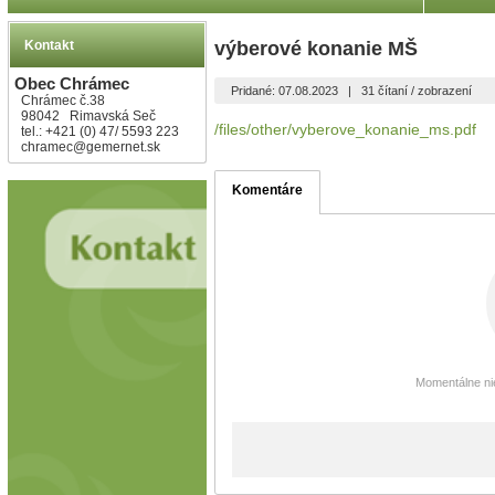
Kontakt
výberové konanie MŠ
Obec Chrámec
Pridané: 07.08.2023
|
31 čítaní / zobrazení
Chrámec č.38
98042 Rimavská Seč
/files/other/vyberove_konanie_ms.pdf
tel.: +421 (0) 47/ 5593 223
chramec@gemernet.sk
Komentáre
Momentálne nie