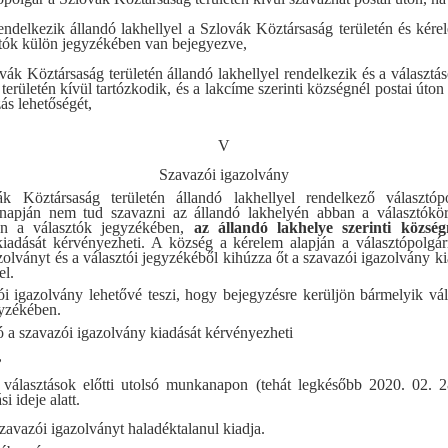
ndelkezik állandó lakhellyel a Szlovák Köztársaság területén és kére
tók külön jegyzékében van bejegyezve,
vák Köztársaság területén állandó lakhellyel rendelkezik és a választáso
területén kívül tartózkodik, és a lakcíme szerinti községnél postai úton
ás lehetőségét,
V
Szavazói igazolvány
k Köztársaság területén állandó lakhellyel rendelkező választóp
 napján nem tud szavazni az állandó lakhelyén abban a választókör
an a választók jegyzékében,
az állandó lakhelye szerinti község
kiadását kérvényezheti. A község a kérelem alapján a választópolgár
zolványt és a választói jegyzékéből kihúzza őt a szavazói igazolvány ki
el.
i igazolvány lehetővé teszi, hogy bejegyzésre kerüljön bármelyik vál
gyzékében.
ó a szavazói igazolvány kiadását kérvényezheti
,
 választások előtti utolsó munkanapon (tehát legkésőbb 2020. 02. 2
i ideje alatt.
zavazói igazolványt haladéktalanul kiadja.