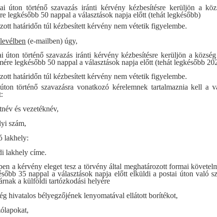
ai úton történő szavazás iránti kérvény kézbesítésre kerüljön a köz
ére legkésőbb 50 nappal a választások napja előtt (tehát legkésőbb)
ott határidőn túl kézbesített kérvény nem vétetik figyelembe.
 levélben
(e-mailben) úgy,
i úton történő szavazás iránti kérvény kézbesítésre kerüljön a község
ímére legkésőbb 50 nappal a választások napja előtt (tehát legkésőbb 20
ott határidőn túl kézbesített kérvény nem vétetik figyelembe.
úton történő szavazásra vonatkozó kérelemnek tartalmaznia kell a v
t:
tnév és vezetéknév,
yi szám,
ó lakhely:
di lakhely címe.
n a kérvény eleget tesz a törvény által meghatározott formai követe
sőbb 35 nappal a választások napja előtt elküldi a postai úton való s
árnak a külföldi tartózkodási helyére
ég hivatalos bélyegzőjének lenyomatával ellátott borítékot,
ólapokat,