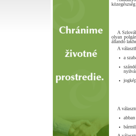
közegészség
A Szlová
olyan polgár
állandó lakhe
A választ
a szab
szándé
nyilvá
jogké
A választ
abban 
bármil
A választ