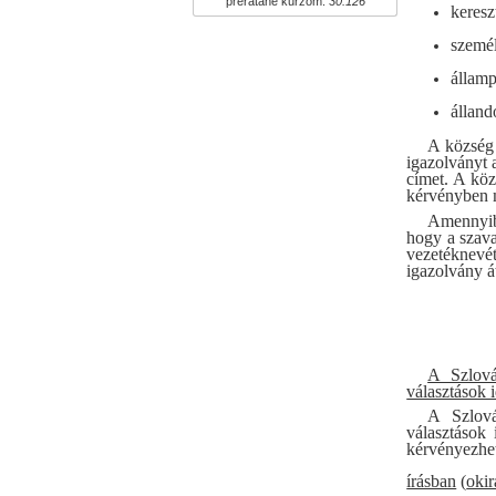
prerátané kurzom:
30.126
keresz
személ
államp
álland
A község 
igazolványt 
címet. A köz
kérvényben 
Amennyib
hogy a szava
vezetéknevé
igazolvány át
A Szlová
választások 
A Szlová
választások 
kérvényezhet
írásban
(
okir