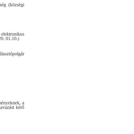
ség (községi
 elektronikus
20. 01.10.)
álasztópolgár
lményeknek, a
zavazást kérő