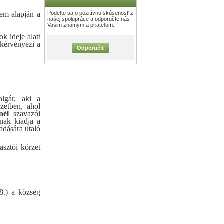
Podeľte sa o pozitívnu skúsenosť z
lem alapján a
našej spolupráce a odporučte nás
Vašim známym a priateľom:
k ideje alatt
 kérvényezi a
Odporučiť
olgár, aki a
zetben, ahol
nél
szavazói
nak kiadja a
adására utaló
asztói körzet
8.) a község