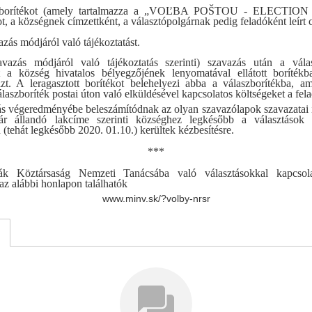
zborítékot (amely tartalmazza a „VOĽBA POŠTOU - ELECTIO
tot, a községnek címzettként, a választópolgárnak pedig feladóként leírt 
azás módjáról való tájékoztatást.
vazás módjáról való tájékoztatás szerinti) szavazás után a vála
t a község hivatalos bélyegzőjének lenyomatával ellátott borítékb
azt. A leragasztott borítékot belehelyezi abba a válaszborítékba, a
laszboríték postai úton való elküldésével kapcsolatos költségeket a felad
s végeredményébe beleszámítódnak az olyan szavazólapok szavazatai 
gár állandó lakcíme szerinti községhez legkésőbb a választások e
(tehát legkésőbb
2020. 01.10.
) kerültek kézbesítésre.
***
k Köztársaság Nemzeti Tanácsába való választásokkal kapcsola
az alábbi honlapon találhatók
www.minv.sk/?volby-nrsr