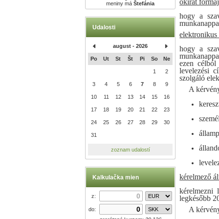
okirat formá
meniny má
Štefánia
hogy a szav
munkanappal 
Udalosti
elektronikus
august - 2026
hogy a szav
munkanappal 
Po
Ut
St
Št
Pi
So
Ne
ezen célból
levelezési 
1
2
szolgáló elek
3
4
5
6
7
8
9
A kérvény
10
11
12
13
14
15
16
keresz
17
18
19
20
21
22
23
személ
24
25
26
27
28
29
30
államp
31
álland
zoznam udalostí
levele
kérelmező ál
Kalkulačka mien
kérelmezni l
z:
legkésőbb 20
A kérvény
do: