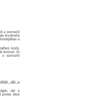
di a szavazói
ás levelezési
 formájában a
mében közli,
k kereszt- és
s a szavazói
olgár, aki a
olgár, aki a
l postai úton