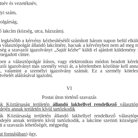
tnév és vezetéknév,
yi szám,
olgárság,
ó lakcím (község, utca, házszám).
legkésőbb a kérvény kézbesítésétől számított három napon belül elkül
a választópolgár állandó lakcímére, hacsak a kérvényben nem ad meg m
ség a szavazói igazolványt „
Saját kézbe
“ küldi el ajánlott küldemény
megadott címre.
en a választópolgár írásos, vagy elektronikus módon beadott kérel
zói igazolványt más személy veszi át, a kérelemben közölnie kell anna
t, valamint a személyi igazolvány számát. Ez a személy kötele
vételét aláírásával igazolni.
VI
Postai úton történő szavazás
k Köztársaság területén
állandó lakhellyel rendelkező
választóp
idején annak területén kívül tartózkodik
k Köztársaság területén állandó lakhellyel rendelkező választóp
idején annak területén kívül tartózkodik, a lakcíme szerinti községné
i a szavazás lehetőségét, mégpedig
at formájában
)
úgy,