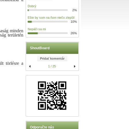
Dobrý
2%
Ešte by som na ňom niečo zlepšil
10%
Nepáči sa mi
saság minden
26%
ság területén
ShoutBoard
Pridať komentár
t törlésre a
1 / 25
Odporučte nás