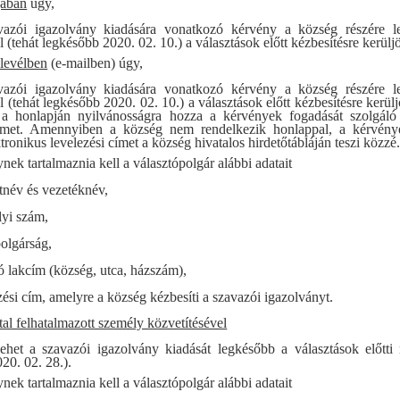
jában
úgy,
azói igazolvány kiadására vonatkozó kérvény a község részére 
(tehát legkésőbb 2020. 02. 10.) a választások előtt kézbesítésre kerülj
 levélben
(e-mailben)
úgy,
azói igazolvány kiadására vonatkozó kérvény a község részére 
(tehát legkésőbb 2020. 02. 10.) a választások előtt kézbesítésre kerül
 a honlapján nyilvánosságra hozza a kérvények fogadását szolgáló 
címet. Amennyiben a község nem rendelkezik honlappal, a kérvény
tronikus levelezési címet a község hivatalos hirdetőtábláján teszi közzé
nek tartalmaznia kell a választópolgár alábbi adatait
tnév és vezetéknév,
yi szám,
olgárság,
ó lakcím (község, utca, házszám),
zési cím, amelyre a község kézbesíti a szavazói igazolványt.
tal felhatalmazott személy közvetítésével
ehet a szavazói igazolvány kiadását legkésőbb a választások előtti
20. 02. 28.).
nek tartalmaznia kell a választópolgár alábbi adatait