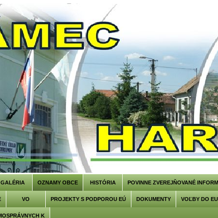
GALÉRIA
OZNAMY OBCE
HISTÓRIA
POVINNE ZVEREJŇOVANÉ INFORM
E
VO
PROJEKTY S PODPOROU EÚ
DOKUMENTY
VOĽBY DO E
MOSPRÁVNYCH K