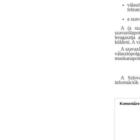
válas
felira
a szav
A (a sza
szavazólapo
leragasztja 
küldeni. A vá
A szavazá
választópol
munkanapon 
A Szlová
információk 
Komentáre