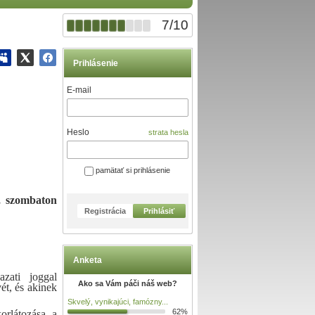
7
/
10
Prihlásenie
E-mail
Heslo
strata hesla
pamätať si prihlásenie
., szombaton
Registrácia
Prihlásiť
Anketa
zati joggal
Ako sa Vám páči náš web?
ét, és akinek
Skvelý, vynikajúci, famózny...
62%
orlátozása a