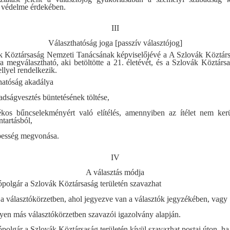
 védelme érdekében.
III
Választhatóság joga [passzív választójog]
k Köztársaság Nemzeti Tanácsának képviselőjévé a A Szlovák Köztár
a megválasztható, aki betöltötte a 21. életévét, és a Szlovák Köztársa
llyel rendelkezik.
hatóság akadálya
adságvesztés büntetésének töltése,
kos bűncselekményért való elítélés, amennyiben az ítélet nem kerül
ntartásból,
pesség megvonása.
IV
A választás módja
ópolgár a Szlovák Köztársaság területén szavazhat
a választókörzetben, ahol jegyezve van a választók jegyzékében, vagy
yen más választókörzetben szavazói igazolvány alapján.
ópolgár a Szlovák Köztársaság területén kívül szavazhat postai úton, ha