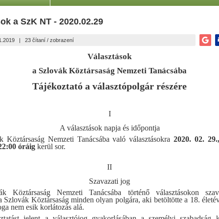
ok a SzK NT - 2020.02.29
1.2019
|
23 čítaní / zobrazení
Választások
a Szlovák Köztársaság Nemzeti Tanácsába
Tájékoztató a választópolgár részére
I
A választások napja és időpontja
k Köztársaság Nemzeti Tanácsába való választásokra
2020. 02. 29
22:00 óráig
kerül sor.
II
Szavazati jog
k Köztársaság Nemzeti Tanácsába történő választásokon szava
a Szlovák Köztársaság minden olyan polgára, aki betöltötte a 18. életév
oga nem esik korlátozás alá.
ztatást jelent a választójog gyakorlásában a személyi szabadság k