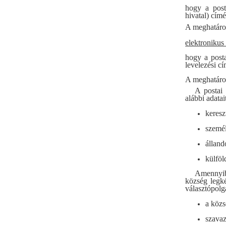
hogy a post
hivatal) cím
A meghatároz
elektronikus
hogy a posta
levelezési c
A meghatároz
A postai 
alábbi adatai
keresz
személ
álland
külföl
Amennyibe
község legké
választópolg
a közs
szavaz