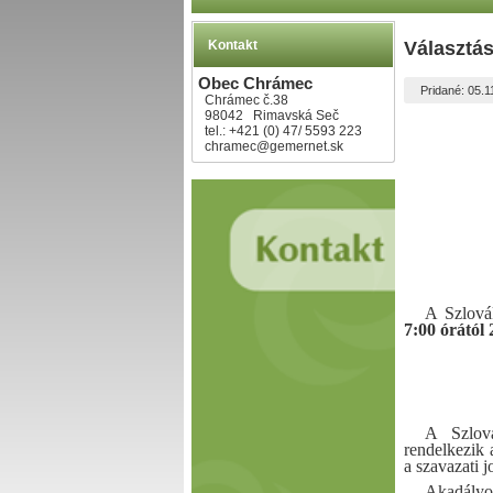
Kontakt
Választás
Obec Chrámec
Pridané: 05.1
Chrámec č.38
98042 Rimavská Seč
tel.: +421 (0) 47/ 5593 223
chramec@gemernet.sk
A Szlová
7:00 órától 
A Szlová
rendelkezik 
a szavazati j
Akadályo