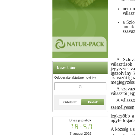
nem re
válasz
a Szlo
annak 
szavaz
A Szlová
választások
Newsletter
jegyezve v
igazolvány 
szavazói iga
Odoberajte aktuálne novinky
megjegyzéss
A szavazó
választói je
A választ
Odobrať
Pridať
személyesen
legkésőbb a
ügyfélfogadás
Dnes je
piatok
18:50
A község a s
7. august 2026