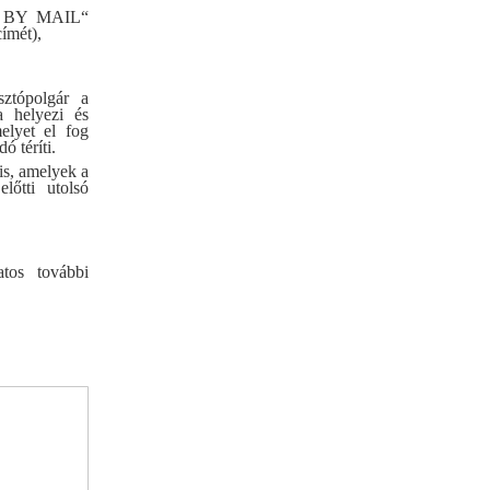
N BY MAIL“
címét),
sztópolgár a
a helyezi és
melyet el fog
ó téríti.
is, amelyek a
lőtti utolsó
tos további