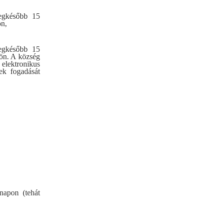
legkésőbb 15
ön,
legkésőbb 15
jön. A község
elektronikus
ek fogadását
.
 napon (tehát