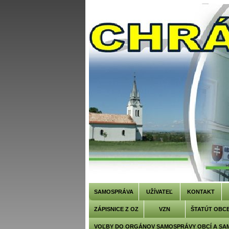
SAMOSPRÁVA
UŽÍVATEĽ
KONTAKT
ZÁPISNICE Z OZ
VZN
ŠTATÚT OBC
VOĽBY DO ORGÁNOV SAMOSPRÁVY OBCÍ A SA