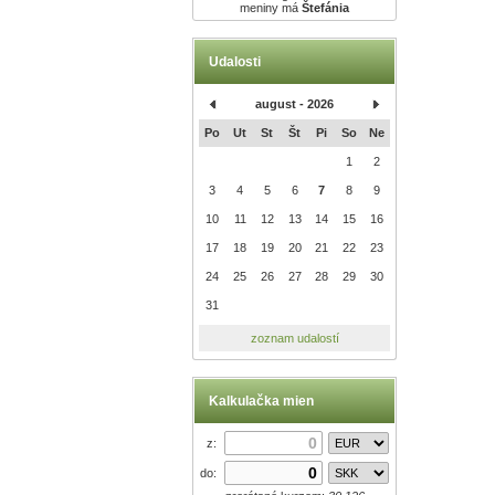
meniny má
Štefánia
Udalosti
august - 2026
Po
Ut
St
Št
Pi
So
Ne
1
2
3
4
5
6
7
8
9
10
11
12
13
14
15
16
17
18
19
20
21
22
23
24
25
26
27
28
29
30
31
zoznam udalostí
Kalkulačka mien
z:
do: