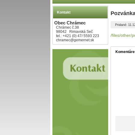
Kontakt
Pozvánk
Obec Chrámec
Pridané: 11.1
Chrámec č.38
98042 Rimavská Seč
/files/other/
tel.: +421 (0) 47/ 5593 223
chramec@gemernet.sk
Komentáre