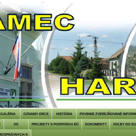
GALÉRIA
OZNAMY OBCE
HISTÓRIA
POVINNE ZVEREJŇOVANÉ INFORM
E
VO
PROJEKTY S PODPOROU EÚ
DOKUMENTY
VOĽBY DO E
MOSPRÁVNYCH K