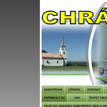
SAMOSPRÁVA
UŽÍVATEĽ
KONTAKT
ZÁPISNICE Z OZ
VZN
ŠTATÚT OBC
VOĽBY DO ORGÁNOV SAMOSPRÁVY OBCÍ A SA