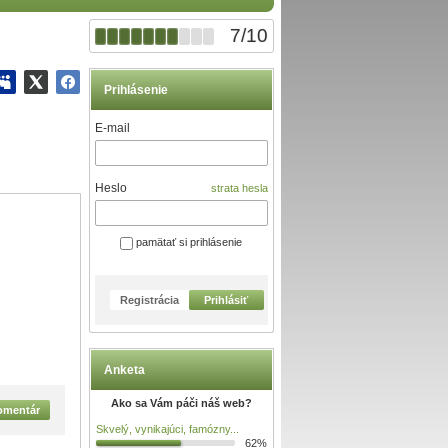
7
/
10
Prihlásenie
E-mail
Heslo
strata hesla
pamätať si prihlásenie
Registrácia
Prihlásiť
Anketa
Ako sa Vám páči náš web?
komentár
Skvelý, vynikajúci, famózny...
62%