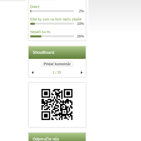
Dobrý
2%
Ešte by som na ňom niečo zlepšil
10%
Nepáči sa mi
26%
ShoutBoard
Pridať komentár
1 / 25
Odporučte nás