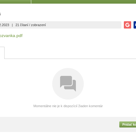
a
2.2023
|
21 čítaní / zobrazení
pozvanka.pdf
Momentálne nie je k dispozícií žiaden komentár
Pridať 