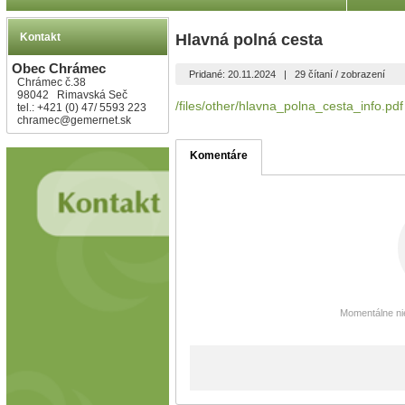
Kontakt
Hlavná polná cesta
Obec Chrámec
Pridané: 20.11.2024
|
29 čítaní / zobrazení
Chrámec č.38
98042 Rimavská Seč
/files/other/hlavna_polna_cesta_info.pdf
tel.: +421 (0) 47/ 5593 223
chramec@gemernet.sk
Komentáre
Momentálne nie