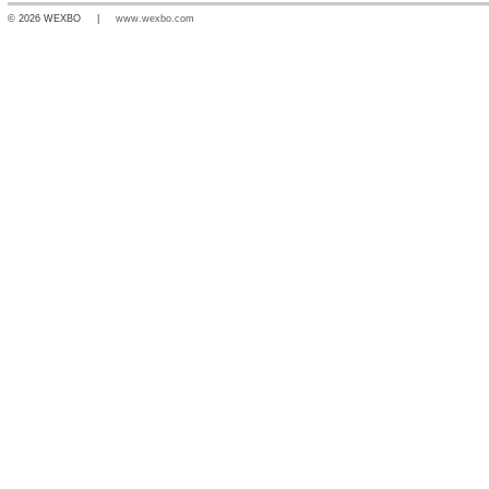
© 2026 WEXBO |
www.wexbo.com