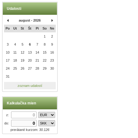
Udalosti
august - 2026
Po
Ut
St
Št
Pi
So
Ne
1
2
3
4
5
6
7
8
9
10
11
12
13
14
15
16
17
18
19
20
21
22
23
24
25
26
27
28
29
30
31
zoznam udalostí
Kalkulačka mien
z:
do:
prerátané kurzom:
30.126