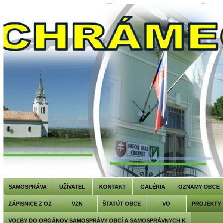
SAMOSPRÁVA
UŽÍVATEĽ
KONTAKT
GALÉRIA
OZNAMY OBCE
ZÁPISNICE Z OZ
VZN
ŠTATÚT OBCE
VO
PROJEKTY
VOĽBY DO ORGÁNOV SAMOSPRÁVY OBCÍ A SAMOSPRÁVNYCH K