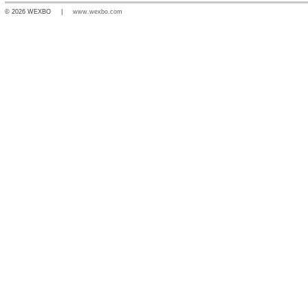
© 2026 WEXBO |
www.wexbo.com