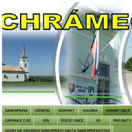
SAMOSPRÁVA
UŽÍVATEĽ
KONTAKT
GALÉRIA
OZNAMY OBCE
ZÁPISNICE Z OZ
VZN
ŠTATÚT OBCE
VO
PROJEKTY
VOĽBY DO ORGÁNOV SAMOSPRÁVY OBCÍ A SAMOSPRÁVNYCH K