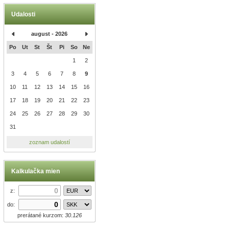
Udalosti
august - 2026
Po
Ut
St
Št
Pi
So
Ne
1
2
3
4
5
6
7
8
9
10
11
12
13
14
15
16
17
18
19
20
21
22
23
24
25
26
27
28
29
30
31
zoznam udalostí
Kalkulačka mien
z:
do:
prerátané kurzom:
30.126