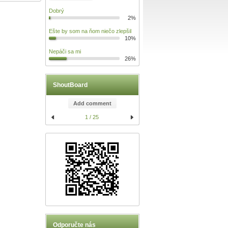
Dobrý
2%
Ešte by som na ňom niečo zlepšil
10%
Nepáči sa mi
26%
ShoutBoard
Add comment
1 / 25
Odporučte nás