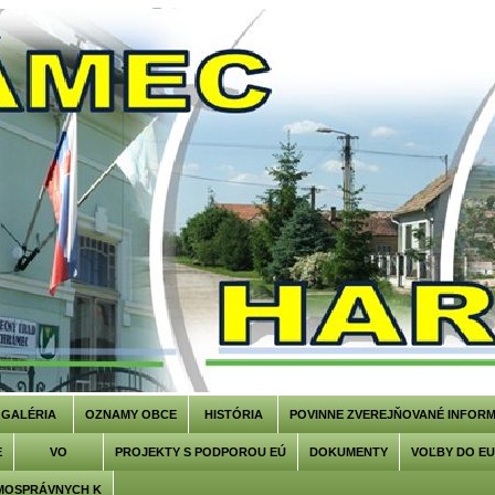
GALÉRIA
OZNAMY OBCE
HISTÓRIA
POVINNE ZVEREJŇOVANÉ INFORM
E
VO
PROJEKTY S PODPOROU EÚ
DOKUMENTY
VOĽBY DO E
MOSPRÁVNYCH K