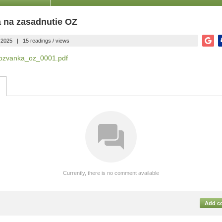
 na zasadnutie OZ
.2025
|
15 readings / views
/pozvanka_oz_0001.pdf
Currently, there is no comment available
Add c