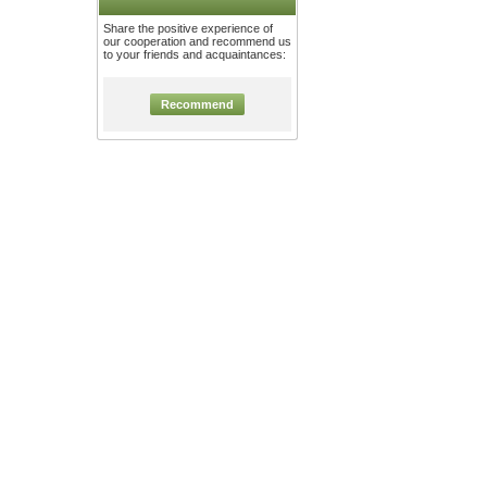
Share the positive experience of
our cooperation and recommend us
to your friends and acquaintances:
Recommend