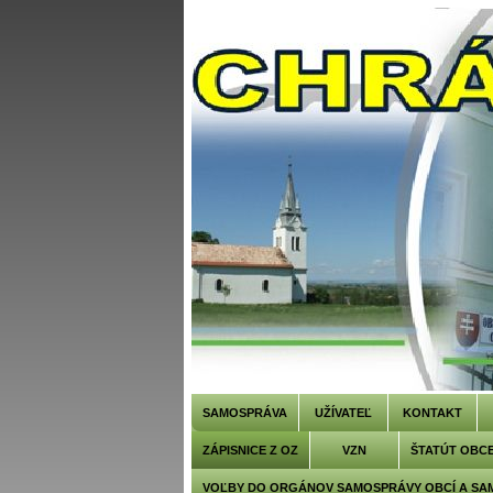
SAMOSPRÁVA
UŽÍVATEĽ
KONTAKT
ZÁPISNICE Z OZ
VZN
ŠTATÚT OBC
VOĽBY DO ORGÁNOV SAMOSPRÁVY OBCÍ A SA