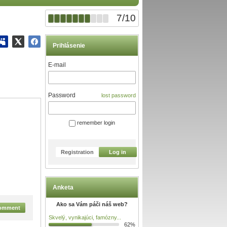
7
/
10
Prihlásenie
E-mail
Password
lost password
remember login
Registration
Log in
Anketa
Ako sa Vám páči náš web?
omment
Skvelý, vynikajúci, famózny...
62%