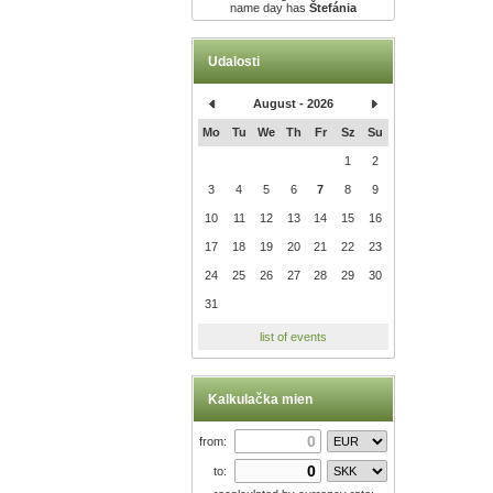
name day has
Štefánia
Udalosti
August - 2026
Mo
Tu
We
Th
Fr
Sz
Su
1
2
3
4
5
6
7
8
9
10
11
12
13
14
15
16
17
18
19
20
21
22
23
24
25
26
27
28
29
30
31
list of events
Kalkulačka mien
from:
to: