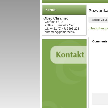
Kontakt
Pozvánka
Obec Chrámec
Added: 23.06
Chrámec č.38
98042 Rimavská Seč
/files/other
tel.: +421 (0) 47/ 5593 223
chramec@gemernet.sk
Comments