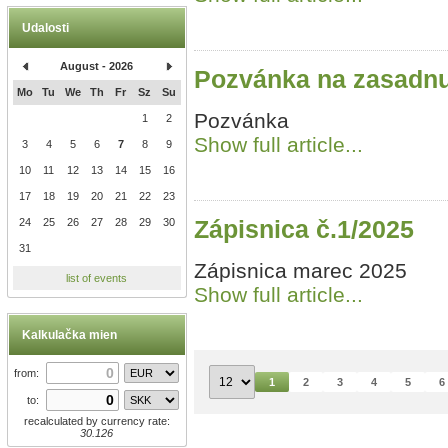
Udalosti
August - 2026
Pozvánka na zasadnu
Mo
Tu
We
Th
Fr
Sz
Su
Pozvánka
1
2
Show full article...
3
4
5
6
7
8
9
10
11
12
13
14
15
16
17
18
19
20
21
22
23
Zápisnica č.1/2025
24
25
26
27
28
29
30
31
Zápisnica marec 2025
list of events
Show full article...
Kalkulačka mien
from:
1
2
3
4
5
6
to:
recalculated by currency rate:
30.126