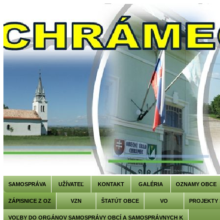
SAMOSPRÁVA
UŽÍVATEĽ
KONTAKT
GALÉRIA
OZNAMY OBCE
ZÁPISNICE Z OZ
VZN
ŠTATÚT OBCE
VO
PROJEKTY
VOĽBY DO ORGÁNOV SAMOSPRÁVY OBCÍ A SAMOSPRÁVNYCH K