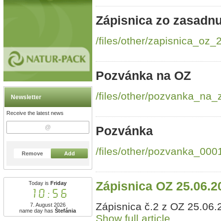
Zápisnica zo zasadnu
/files/other/zapisnica_oz
Pozvánka na OZ
/files/other/pozvanka_na
Newsletter
Receive the latest news
Pozvánka
/files/other/pozvanka_000
Remove
Add
Zápisnica OZ 25.06.2
Today is
Friday
10:56
Zápisnica č.2 z OZ 25.06.
7. August 2026
name day has
Štefánia
Show full article...