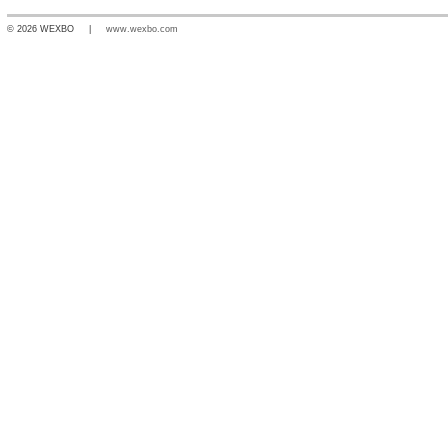
© 2026 WEXBO |
www.wexbo.com