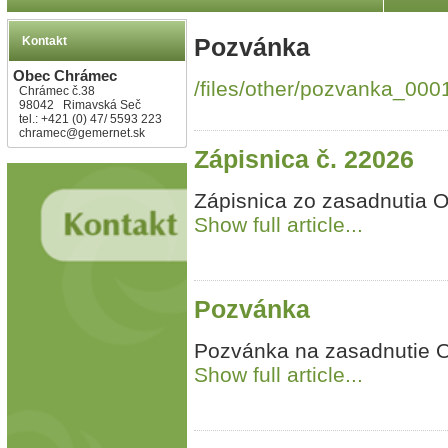
Kontakt
Pozvánka
Obec Chrámec
/files/other/pozvanka_000
Chrámec č.38
98042 Rimavská Seč
tel.: +421 (0) 47/ 5593 223
chramec@gemernet.sk
Zápisnica č. 22026
Zápisnica zo zasadnutia 
Show full article...
Pozvánka
Pozvánka na zasadnutie
Show full article...