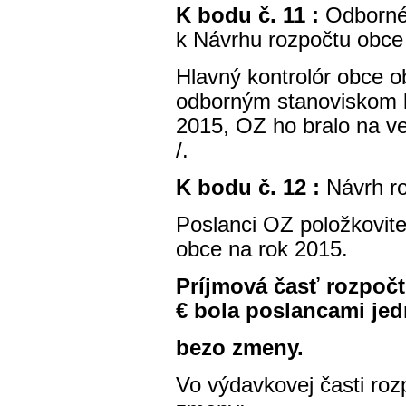
K bodu č. 11 :
Odborné
k Návrhu rozpočtu obce
Hlavný kontrolór obce 
odborným stanoviskom k
2015, OZ ho bralo na ve
/.
K bodu č. 12 :
Návrh r
Poslanci OZ položkovite
obce na rok 2015.
Príjmová časť rozpočt
€ bola poslancami je
bezo zmeny.
Vo výdavkovej časti roz