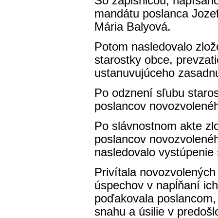
So zápisnicou, napísan
mandátu poslanca Jozef
Mária Balyová.
Potom nasledovalo zlož
starostky obce, prevzati
ustanuvujúceho zasadnu
Po odznení sľubu staros
poslancov novozvolenéh
Po slávnostnom akte zlo
poslancov novozvolenéh
nasledovalo vystúpenie 
Privítala novozvolených
úspechov v napĺňaní ic
poďakovala poslancom, 
snahu a úsilie v predo