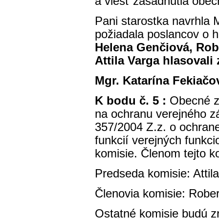
a viesť zasadnutia obec
Pani starostka navrhla 
požiadala poslancov o h
Helena Genčiová, Robe
Attila Varga hlasovali
Mgr. Katarína Fekiačo
K bodu č. 5 :
Obecné za
na ochranu verejného z
357/2004 Z.z. o ochran
funkcií verejných funkci
komisie. Členom tejto k
Predseda komisie: Attil
Členovia komisie: Robe
Ostatné komisie budú z