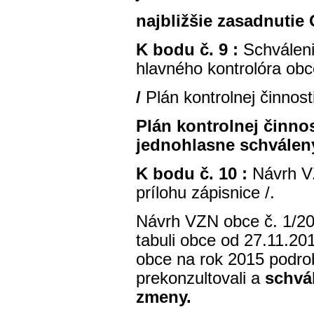
najbližšie zasadnutie 
K bodu č. 9 :
Schválenie
hlavného kontrolóra ob
/
Plán kontrolnej činnost
Plán kontrolnej činnos
jednohlasne schválen
K bodu č. 10 :
Návrh V
prílohu zápisnice /.
Návrh VZN obce č. 1/20
tabuli obce od 27.11.2
obce na rok 2015 podro
prekonzultovali a
schvál
zmeny.