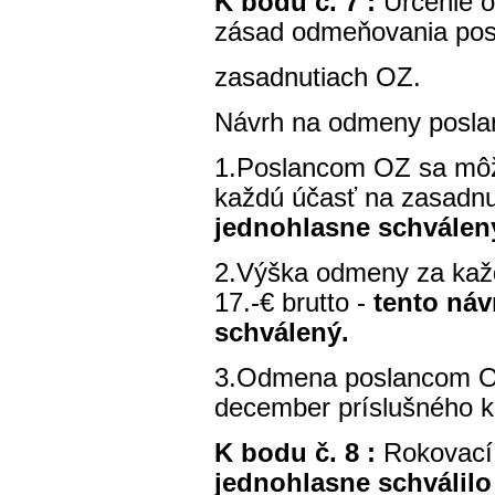
K bodu č. 7 :
Určenie 
zásad odmeňovania posl
zasadnutiach OZ.
Návrh na odmeny posla
1.Poslancom OZ sa mô
každú účasť na zasadn
jednohlasne schválen
2.Výška odmeny za každ
17.-€ brutto -
tento náv
schválený.
3.Odmena poslancom OZ
december príslušného k
K bodu č. 8 :
Rokovací
jednohlasne schválilo