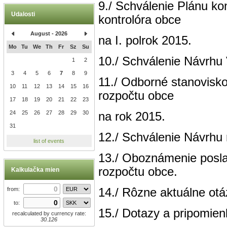
9./ Schválenie Plánu kon
Udalosti
kontrolóra obce
August - 2026
na I. polrok 2015.
Mo
Tu
We
Th
Fr
Sz
Su
10./ Schválenie Návrhu
1
2
3
4
5
6
7
8
9
11./ Odborné stanovisko
10
11
12
13
14
15
16
rozpočtu obce
17
18
19
20
21
22
23
24
25
26
27
28
29
30
na rok 2015.
31
12./ Schválenie Návrhu 
list of events
13./ Oboznámenie posl
rozpočtu obce.
Kalkulačka mien
14./ Rôzne aktuálne otá
from:
to:
15./ Dotazy a pripomien
recalculated by currency rate:
30.126