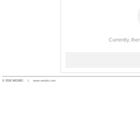
Currently, the
© 2026 WEXBO |
www.wexbo.com