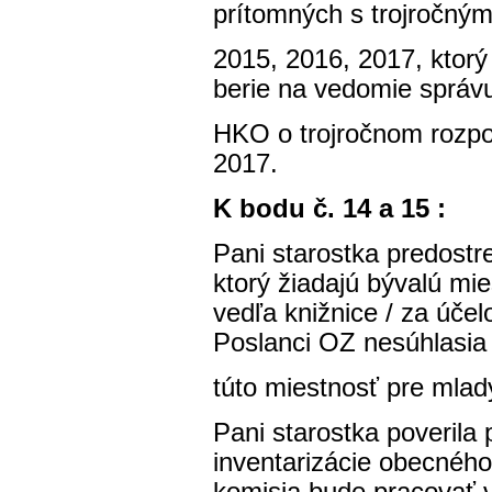
prítomných s trojročný
2015, 2016, 2017, ktorý 
berie na vedomie správ
HKO o trojročnom rozpo
2017.
K bodu č. 14 a 15 :
Pani starostka predostr
ktorý žiadajú bývalú mie
vedľa knižnice / za úče
Poslanci OZ nesúhlasia
túto miestnosť pre mlad
Pani starostka poveril
inventarizácie obecného