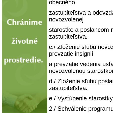
obecného
zastupiteľstva a odovzd
novozvolenej
starostke a poslancom
zastupiteľstva.
c./ Zloženie sľubu novo
prevzatie insignií
a prevzatie vedenia us
novozvolenou starostko
d./ Zloženie sľubu pos
zastupiteľstva.
e./ Vystúpenie starostk
2./ Schválenie program