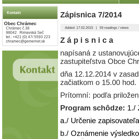
Kontakt
Zápisnica 7/2014
Obec Chrámec
Added: 17.02.2015
|
59 readings / views
Chrámec č.38
98042 Rimavská Seč
tel.: +421 (0) 47/ 5593 223
Z á p i s n i c a
chramec@gemernet.sk
napísaná z ustanovujú
zastupiteľstva Obce C
dňa 12.12.2014 v zasa
začiatkom o 15.00 hod.
Prítomní: podľa priložen
Program schôdze:
1./
a./ Určenie zapisovateľ
b./ Oznámenie výsledkov