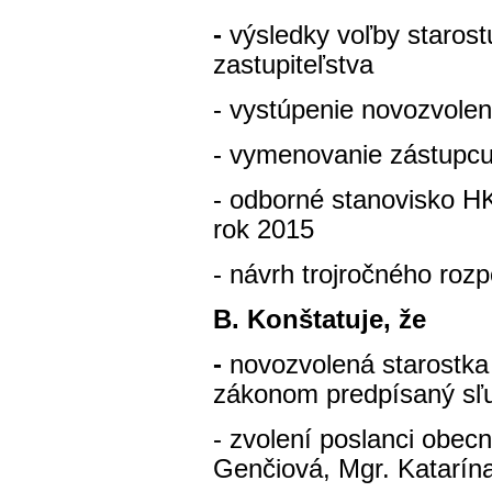
-
výsledky voľby staros
zastupiteľstva
- vystúpenie novozvolen
- vymenovanie zástupcu
- odborné stanovisko H
rok 2015
- návrh trojročného roz
B. Konštatuje, že
-
novozvolená starostka
zákonom predpísaný sľu
- zvolení poslanci obec
Genčiová, Mgr. Katarín