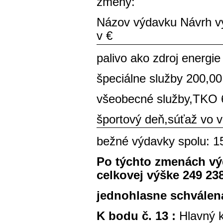
zmeny:
Názov výdavku Návrh v
v €
palivo ako zdroj energi
špeciálne služby 200,00
všeobecné služby,TKO 6
športový deň,súťaž vo v
bežné výdavky spolu: 1
Po týchto zmenách vý
celkovej výške 249 23
jednohlasne schválen
K bodu č. 13 :
Hlavný 