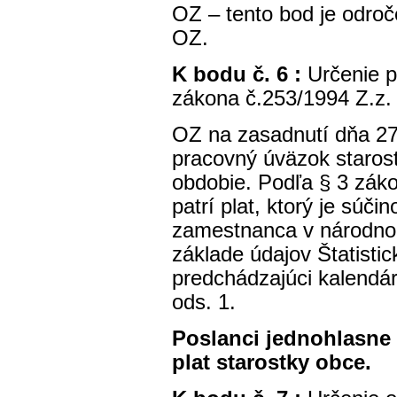
OZ – tento bod je odroč
OZ.
K bodu č. 6 :
Určenie p
zákona č.253/1994 Z.z.
OZ na zasadnutí dňa 27.
pracovný úväzok starost
obdobie. Podľa § 3 záko
patrí plat, ktorý je sú
zamestnanca v národno
základe údajov Štatisti
predchádzajúci kalendá
ods. 1.
Poslanci jednohlasne
plat starostky obce.