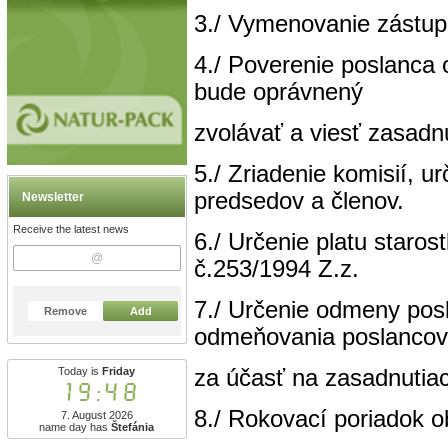
3./ Vymenovanie zástup
4./ Poverenie poslanca 
bude oprávnený
zvolávať a viesť zasadn
5./ Zriadenie komisií, u
predsedov a členov.
Newsletter
Receive the latest news
6./ Určenie platu staro
č.253/1994 Z.z.
7./ Určenie odmeny pos
Remove
Add
odmeňovania poslancov
za účasť na zasadnutia
Today is
Friday
19:48
8./ Rokovací poriadok o
7. August 2026
name day has
Štefánia