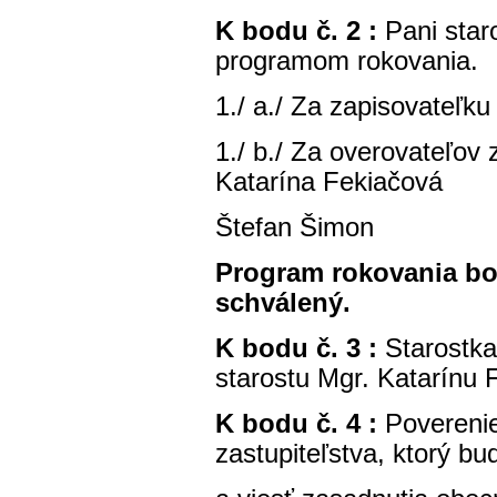
K bodu č. 2 :
Pani star
programom rokovania.
1./ a./ Za zapisovateľku
1./ b./ Za overovateľov 
Katarína Fekiačová
Štefan Šimon
Program rokovania bo
schválený.
K bodu č. 3 :
Starostk
starostu Mgr. Katarínu 
K bodu č. 4 :
Povereni
zastupiteľstva, ktorý b