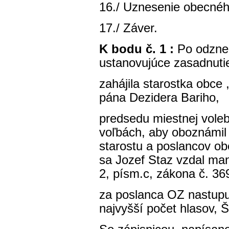
16./ Uznesenie obecného
17./ Záver.
K bodu č. 1 :
Po odzne
ustanovujúce zasadnuti
zahájila starostka obce 
pána Dezidera Bariho,
predsedu miestnej vole
voľbách, aby oboznámil
starostu a poslancov ob
sa Jozef Staz vzdal man
2, písm.c, zákona č. 36
za poslanca OZ nastupuj
najvyšší počet hlasov, 