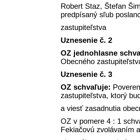
Robert Staz, Štefan Šimo
predpísaný sľub poslan
zastupiteľstva
Uznesenie č. 2
OZ jednohlasne schva
Obecného zastupiteľstv
Uznesenie č. 3
OZ schvaľuje:
Poveren
zastupiteľstva, ktorý b
a viesť zasadnutia obec
OZ v pomere 4 : 1 schv
Fekiačovú zvolávaním 