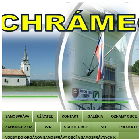
SAMOSPRÁVA
UŽÍVATEĽ
KONTAKT
GALÉRIA
OZNAMY OBCE
ZÁPISNICE Z OZ
VZN
ŠTATÚT OBCE
VO
PROJEKTY
VOĽBY DO ORGÁNOV SAMOSPRÁVY OBCÍ A SAMOSPRÁVNYCH K