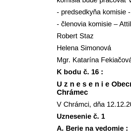
komisia bude pracovať 
- predsedkyňa komisie 
- členovia komisie – Att
Robert Staz
Helena Simonová
Mgr. Katarína Fekiačov
K bodu č. 16 :
U z n e s e n i e Obe
Chrámec
V Chrámci, dňa 12.12.
Uznesenie č. 1
A. Berie na vedomie :