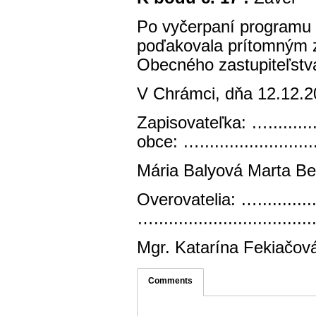
Po vyčerpaní programu 
poďakovala prítomným z
Obecného zastupiteľstv
V Chrámci, dňa 12.12.
Zapisovateľka: ….............
obce: ….........................
Mária Balyová Marta B
Overovatelia: …................
….................................
Mgr. Katarína Fekiačov
Comments