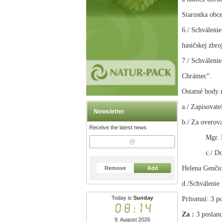
Starostka obc
6./ Schváleni
hasičskej zbro
7./ Schváleni
Chrámec“.
Ostatné body 
a./ Zapisovat
Newsletter
b./ Za overov
Receive the latest news
Mgr. 
c./ D
Helena Genči
Remove
Add
d./Schválenie
Today is
Sunday
Prítomní: 3 po
08:14
Za :
3
poslanc
9. August 2026