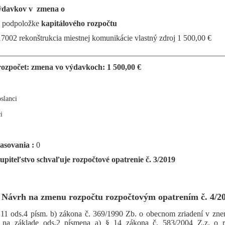
ýdavkov v zmena o
a podpoložke
kapitálového rozpočtu
7002 rekonštrukcia miestnej komunikácie vlastný zdroj 1 500,00 €
________________________________________________________
ozpočet: zmena vo výdavkoch: 1 500,00 €
slanci
i
lasovania :
0
upiteľstvo schvaľuje rozpočtové opatrenie č. 3/2019
 Návrh na zmenu rozpočtu rozpočtovým opatrením č. 4/2
§11 ods.4 písm. b) zákona č. 369/1990 Zb. o obecnom zriadení v znen
a na základe ods.2 písmena a) § 14 zákona č. 583/2004 Z.z. o 