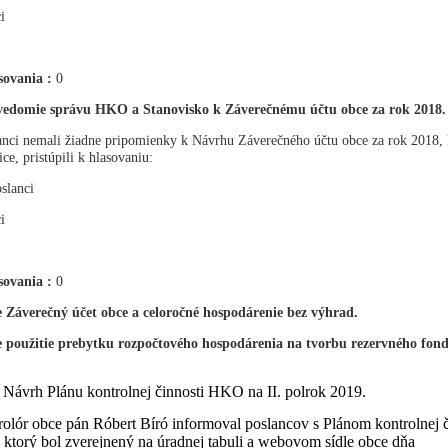
i
sovania :
0
vedomie správu HKO a Stanovisko k Záverečnému účtu obce za rok 2018.
nci nemali žiadne pripomienky k Návrhu Záverečného účtu obce za rok 2018, 
ice, pristúpili k hlasovaniu:
slanci
i
sovania :
0
 Záverečný účet obce a celoročné hospodárenie bez výhrad.
 použitie prebytku rozpočtového hospodárenia na tvorbu rezervného fond
Návrh Plánu kontrolnej činnosti HKO na II. polrok 2019.
olór obce pán Róbert Bíró informoval poslancov s Plánom kontrolnej či
 ktorý bol zverejnený na úradnej tabuli a webovom sídle obce dňa