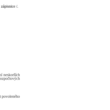
zápisnice /.
í neskorších
rozpočtových
it povoleného