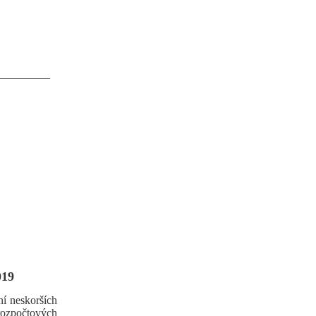
_________
019
í neskorších
rozpočtových