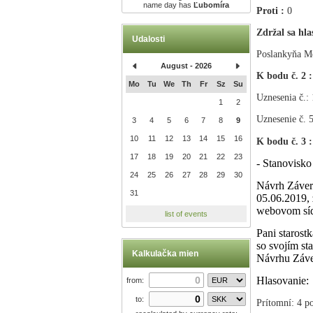
name day has
Ľubomíra
Proti :
0
Zdržal sa hla
Udalosti
Poslankyňa Me
August - 2026
K bodu č. 2 
Mo
Tu
We
Th
Fr
Sz
Su
Uznesenia č.:
1
2
Uznesenie č. 5
3
4
5
6
7
8
9
10
11
12
13
14
15
16
K bodu č. 3 
17
18
19
20
21
22
23
- Stanovisk
24
25
26
27
28
29
30
Návrh Záver
31
05.06.2019, 
webovom síd
list of events
Pani starost
so svojím s
Kalkulačka mien
Návrhu Záver
Hlasovanie:
from:
to:
Prítomní: 4 po