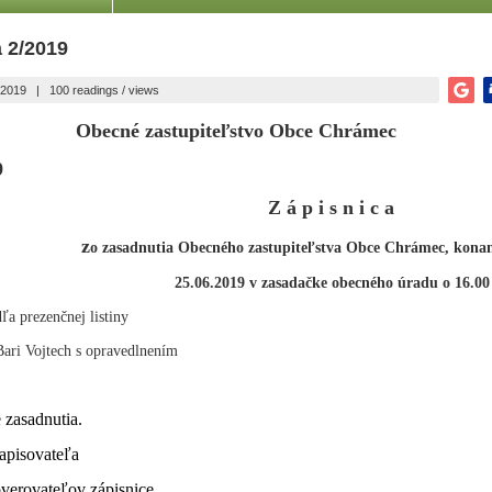
 2/2019
.2019
|
100 readings / views
 zastupiteľstvo Obce Chrámec
9
 p i s n i c a
z
o zasadnutia Obecného zastupiteľstva Obce Chrámec, kona
019 v zasadačke obecného úradu o 16.00 h
ľa prezenčnej listiny
ari Vojtech s opravedlnením
e zasadnutia.
zapisovateľa
overovateľov zápisnice.