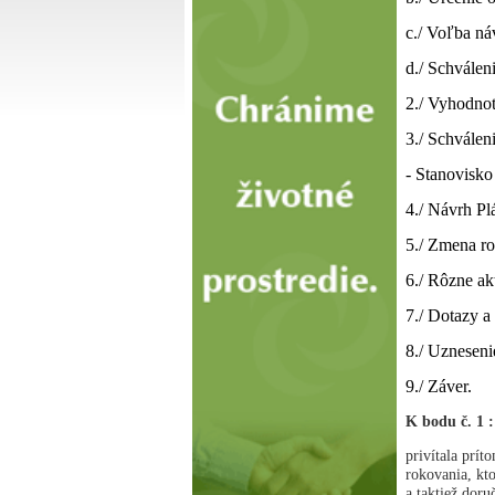
c./ Voľba ná
d./ Schválen
2./ Vyhodnot
3./ Schválen
- Stanovisk
4./ Návrh Pl
5./ Zmena ro
6./ Rôzne ak
7./ Dotazy a
8./ Uzneseni
9./ Záver.
K bodu č. 1 
privítala prí
rokovania, kt
a taktiež dor