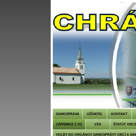
SAMOSPRÁVA
UŽÍVATEĽ
KONTAKT
ZÁPISNICE Z OZ
VZN
ŠTATÚT OBC
VOĽBY DO ORGÁNOV SAMOSPRÁVY OBCÍ A SA