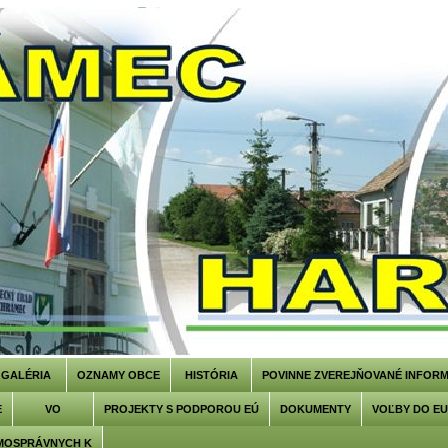
GALÉRIA
OZNAMY OBCE
HISTÓRIA
POVINNE ZVEREJŇOVANÉ INFORM
E
VO
PROJEKTY S PODPOROU EÚ
DOKUMENTY
VOĽBY DO E
MOSPRÁVNYCH K