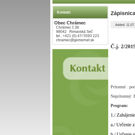
Kontakt
Zápisnica
Obec Chrámec
Added: 11.07
Chrámec č.38
98042 Rimavská Seč
Obecné
tel.: +421 (0) 47/ 5593 223
chramec@gemernet.sk
Č.j. 2/201
Z á
25.06.2
Prítomní : pod
Neprítomný: B
Program:
1./ Zahájeni
a./ Určenie 
b./ Určenie 