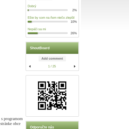
Dobrý
2%
Ešte by som na ňom niečo zlepšil
10%
Nepáči sa mi
26%
ShoutBoard
Add comment
1 / 25
ch s programom
 stránke obce
Odporučte nás