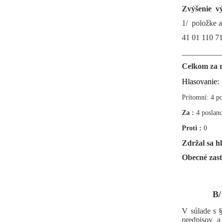
Zvýšenie v
1/ položke 
41 01 110 71
__________
Celkom za r
Hlasovanie:
Prítomní: 4 po
Za :
4
poslanc
Proti :
0
Zdržal sa h
Obecné zast
B/
V súlade s 
predpisov 