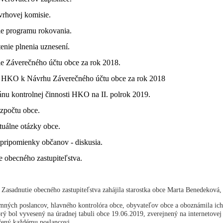
vrhovej komisie.
ie programu rokovania.
enie plnenia uznesení.
ie Záverečného účtu obce za rok 2018.
o HKO k Návrhu Záverečného účtu obce za rok 2018
ánu kontrolnej činnosti HKO na II. polrok 2019.
zpočtu obce.
tuálne otázky obce.
 pripomienky občanov - diskusia.
e obecného zastupiteľstva.
:
Zasadnutie obecného zastupiteľstva zahájila starostka obce Marta Benedeková,
tomných poslancov, hlavného kontrolóra obce, obyvateľov obce a oboznámila i
orý bol vyvesený na úradnej tabuli obce 19.06.2019, zverejnený na internetovej
učený každému poslancovi.