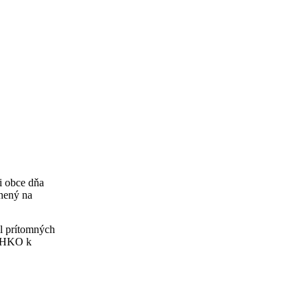
i obce dňa
jnený na
il prítomných
o HKO k