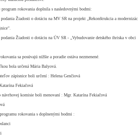
e program rokovania doplnila s nasledovnými bodmi:
e podania Žiadosti o dotáciu na MV SR na projekt „Rekonštrukcia a modernizác
jnice“.
e podania Žiadosti o dotáciu na ÚV SR - „Vybudovanie detského ihriska v obci
rokovania sa posúvajú nižšie a poradie ostáva nezmenené.
eľkou bola určená Mária Balyová.
ateľov zápisnice boli určení : Helena Genčiová
Katarína Fekiačová
o návrhovej komisie boli menovaní : Mgr. Katarína Fekiačová
ová
 programu rokovania s doplnenými bodmi :
slanci
i