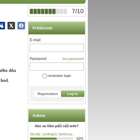
7
/
10
Prihlásenie
E-mail
Password
lost password
ného dňa
remember login
od.
Registration
Log in
Anketa
Ako sa Vám páči náš web?
Skvelý, vynikajúci, famózny...
62%