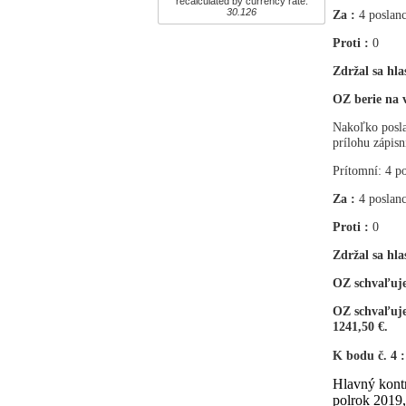
recalculated by currency rate:
30.126
Za :
4
poslanc
Proti :
0
Zdržal sa hla
OZ berie na 
Nakoľko posla
prílohu zápisn
Prítomní: 4 po
Za :
4
poslanc
Proti :
0
Zdržal sa hla
OZ schvaľuje
OZ schvaľuje
1241,50 €.
K bodu č. 4 :
Hlavný kontr
polrok 2019,