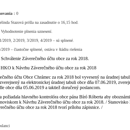
sovania :
0
linda Stazová prišla na zasadnutie o 16,15 hod.
:
Vyhodnotenie plnenia uznesení.
 1/2019, 2/2019, 3/2019, 4/2019 – sú splnené.
/2019 – čiastočne splnené, ostáva v štádiu riešenia
Schválenie Záverečného účtu obce za rok 2018.
:
o HKO k Návrhu Záverečného účtu obce za rok 2018
ečného účtu Obce Chrámec za rok 2018 bol vyvesený na úradnej tabul
zverejnený na elektronickej úradnej tabuli obce dňa 07.06.2019, zvere
le obce dňa 05.06.2019 a taktiež doručený poslancom.
ka požiadala hlavného kontrolóra obce pána Bíró Róberta aby oboznám
tanoviskom k Návrhu Záverečného účtu obce za rok 2018. / Stanovisk
ečného účtu obce za rok 2018 tvorí prílohu zápisnice. /
slanci