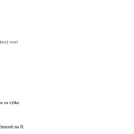
ktorý tvorí
u vo výške
nnosti na II.