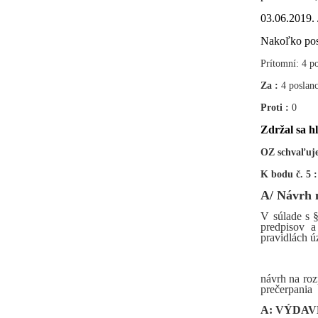
03.06.2019. 
Nakoľko posl
Prítomní: 4 po
Za :
4
poslanc
Proti :
0
Zdržal sa h
OZ schvaľuje
K bodu č. 5 
A/ Návrh 
V súlade s 
predpisov 
pravidlách 
návrh na roz
prečerpania
A: VÝDA