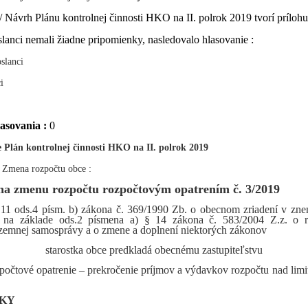
/ Návrh Plánu kontrolnej činnosti HKO na II. polrok 2019 tvorí prílohu 
anci nemali žiadne pripomienky, nasledovalo hlasovanie :
slanci
i
lasovania :
0
 Plán kontrolnej činnosti HKO na II. polrok 2019
:
Zmena rozpočtu obce :
na zmenu rozpočtu rozpočtovým opatrením č. 3/2019
§11 ods.4 písm. b) zákona č. 369/1990 Zb. o obecnom zriadení v znen
a na základe ods.2 písmena a) § 14 zákona č. 583/2004 Z.z. o 
územnej samosprávy a o zmene a doplnení niektorých zákonov
starostka obce predkladá obecnému zastupiteľstvu
počtové opatrenie – prekročenie príjmov a výdavkov rozpočtu nad lim
VKY