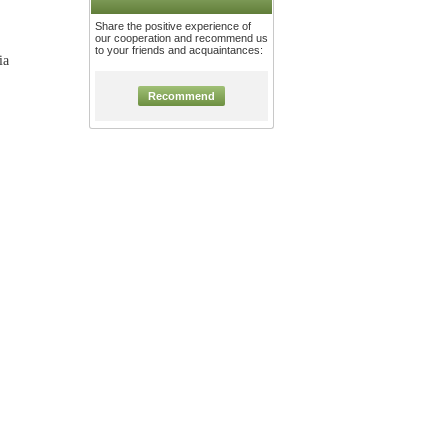
Share the positive experience of
our cooperation and recommend us
to your friends and acquaintances:
ia
Recommend