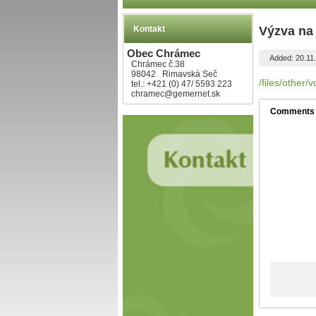
Kontakt
Výzva na
Obec Chrámec
Added: 20.11
Chrámec č.38
98042 Rimavská Seč
/files/other
tel.: +421 (0) 47/ 5593 223
chramec@gemernet.sk
Comments