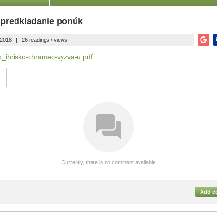
 predkladanie ponúk
.2018
|
26 readings / views
/vo_ihrisko-chramec-vyzva-u.pdf
Currently, there is no comment available
Add c