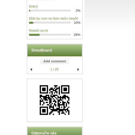
Dobrý
2%
Ešte by som na ňom niečo zlepšil
10%
Nepáči sa mi
26%
ShoutBoard
Add comment
1 / 25
Odporučte nás