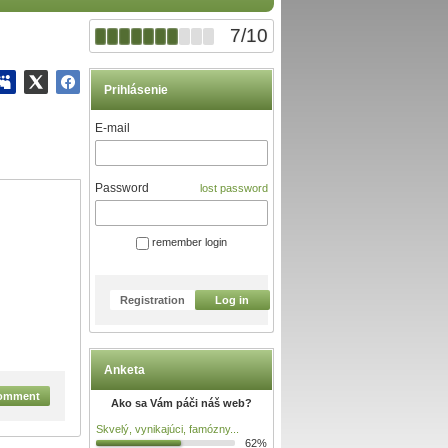
7
/
10
Prihlásenie
E-mail
Password
lost password
remember login
Registration
Log in
Anketa
omment
Ako sa Vám páči náš web?
Skvelý, vynikajúci, famózny...
62%