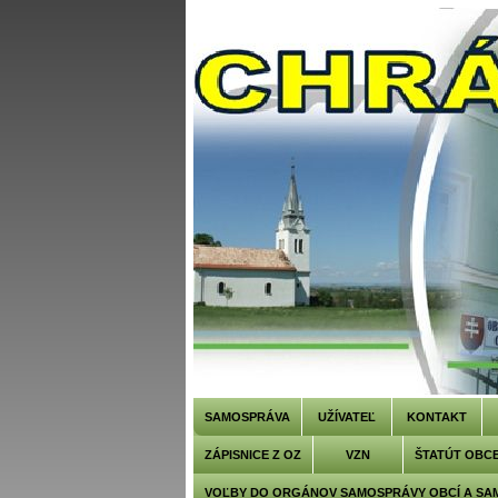
SAMOSPRÁVA
UŽÍVATEĽ
KONTAKT
ZÁPISNICE Z OZ
VZN
ŠTATÚT OBC
VOĽBY DO ORGÁNOV SAMOSPRÁVY OBCÍ A SA