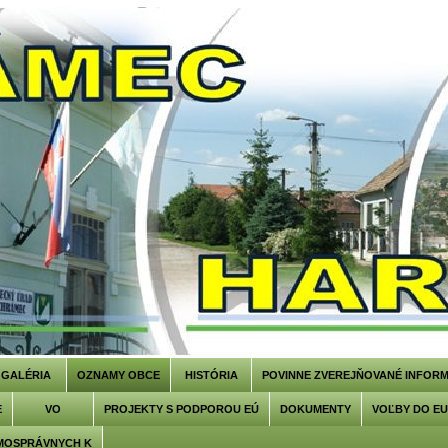
GALÉRIA
OZNAMY OBCE
HISTÓRIA
POVINNE ZVEREJŇOVANÉ INFORM
E
VO
PROJEKTY S PODPOROU EÚ
DOKUMENTY
VOĽBY DO E
MOSPRÁVNYCH K