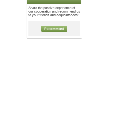
Share the positive experience of
our cooperation and recommend us
to your friends and acquaintances:
Recommend