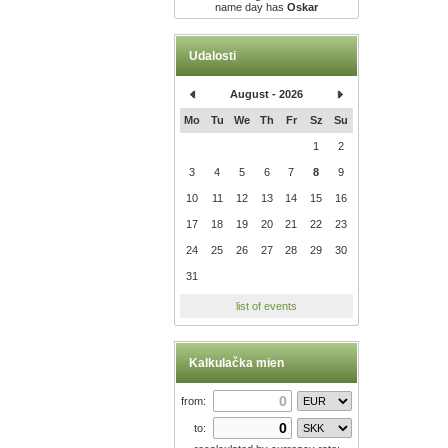
name day has
Oskar
Udalosti
August - 2026
Mo
Tu
We
Th
Fr
Sz
Su
1
2
3
4
5
6
7
8
9
10
11
12
13
14
15
16
17
18
19
20
21
22
23
24
25
26
27
28
29
30
31
list of events
Kalkulačka mien
from:
to: