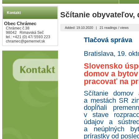
Kontakt
Sčítanie obyvateľov,
Obec Chrámec
Added: 19.10.2020
|
21 readings / views
Chrámec č.38
98042 Rimavská Seč
tel.: +421 (0) 47/ 5593 223
Tlačová správa
chramec@gemernet.sk
Bratislav
a,
19. ok
Slovensko úspe
domov a bytov 
pracovať na pr
Sčítanie domov
a mestách SR zin
dopĺňali premen
v stave rozpraco
údajov a sústre
a neúplných byt
prírastky od posle