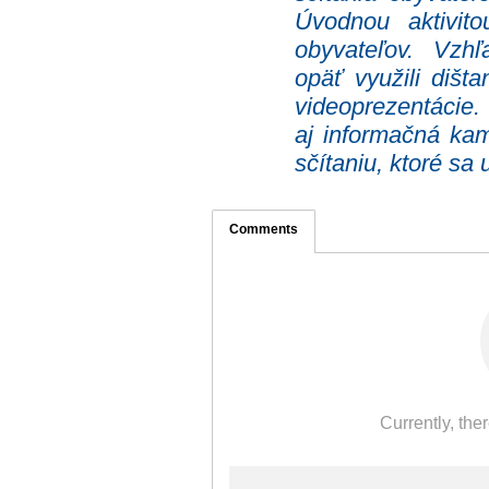
Úvodnou aktivito
obyvateľov. Vzhľ
opäť využili dišt
videoprezentácie.
aj informačná ka
sčítaniu, ktoré sa 
Comments
Currently, the