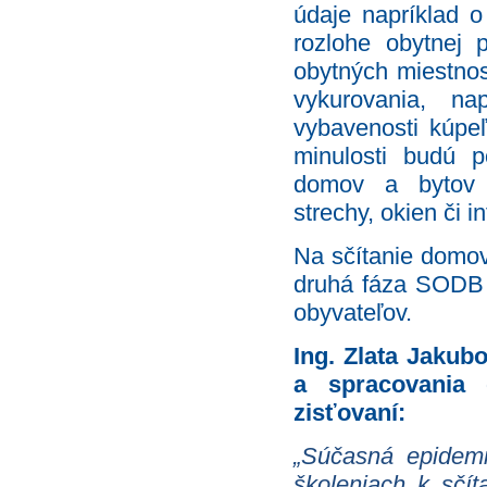
údaje napríklad o
rozlohe obytnej p
obytných miestnos
vykurovania, na
vybavenosti kúp
minulosti budú p
domov a bytov 
strechy, okien či 
Na sčítanie domov
druhá fáza SODB 2
obyvateľov.
Ing. Zlata Jakubo
a spracovania 
zisťovaní:
„Súčasná epidemi
školeniach k sčí