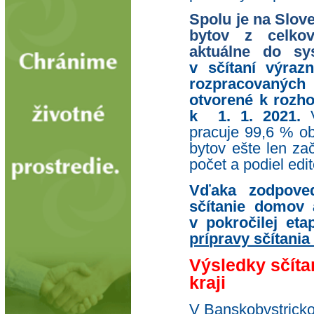
Spolu je na Slov
bytov z celko
aktuálne do sy
v sčítaní výraz
rozpracovaných 
otvorené k rozho
k 1. 1. 2021.
pracuje 99,6 % o
bytov ešte len za
počet a podiel edi
Vďaka zodpove
sčítanie domov 
v pokročilej et
prípravy sčítani
Výsledky sčít
kraji
V Banskobystrickom