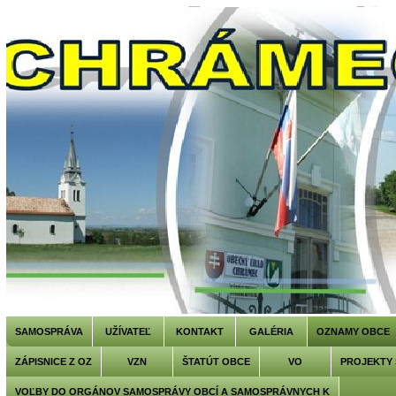
SAMOSPRÁVA
UŽÍVATEĽ
KONTAKT
GALÉRIA
OZNAMY OBCE
ZÁPISNICE Z OZ
VZN
ŠTATÚT OBCE
VO
PROJEKTY
VOĽBY DO ORGÁNOV SAMOSPRÁVY OBCÍ A SAMOSPRÁVNYCH K