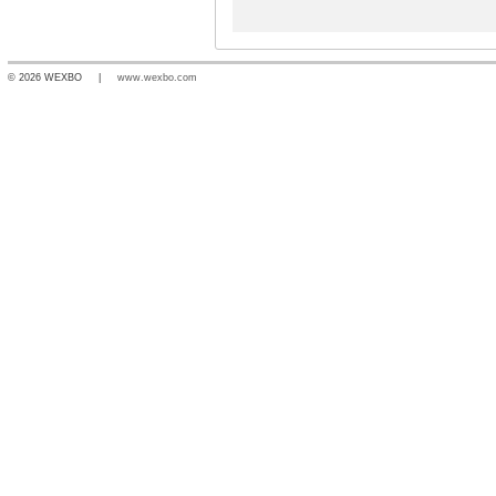
© 2026 WEXBO |
www.wexbo.com