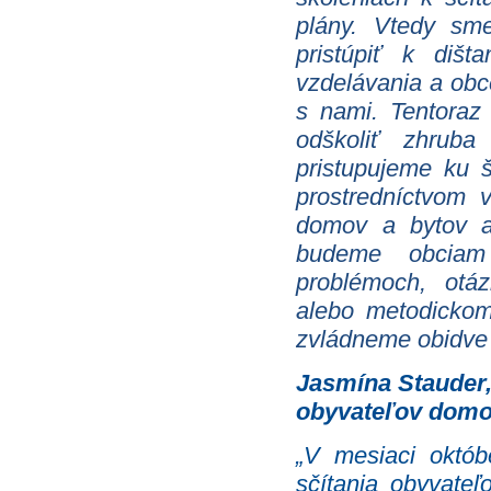
plány. Vtedy sm
pristúpiť k dišt
vzdelávania a obce
s nami. Tentoraz
odškoliť zhrub
pristupujeme ku š
prostredníctvom 
domov a bytov a
budeme obciam 
problémoch, otá
alebo metodickom
zvládneme obidve f
Jasmína Stauder,
obyvateľov domo
„V mesiaci októb
sčítania obyvate