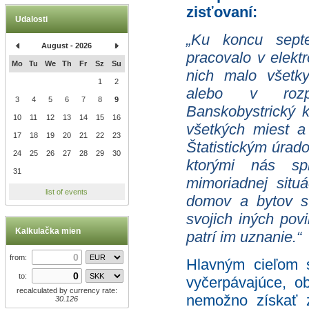
zisťovaní:
Udalosti
„Ku koncu septe
August - 2026
pracovalo v elek
Mo
Tu
We
Th
Fr
Sz
Su
nich malo všetk
1
2
alebo v rozp
3
4
5
6
7
8
9
Banskobystrický k
10
11
12
13
14
15
16
všetkých miest a
17
18
19
20
21
22
23
Štatistickým úrad
24
25
26
27
28
29
30
ktorými nás sp
31
mimoriadnej situ
list of events
domov a bytov st
svojich iných pov
Kalkulačka mien
patrí im uznanie.“
from:
Hlavným cieľom s
to:
vyčerpávajúce, o
recalculated by currency rate:
nemožno získať z
30.126