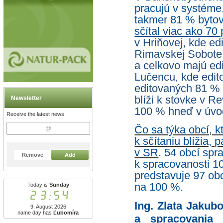
pracujú v systéme
takmer 81 % byto
sčítal viac ako 70 
v Hriňovej, kde ed
Rimavskej Sobote,
a celkovo majú ed
Lučencu, kde edit
editovaných 81 % b
blíži k stovke v R
Newsletter
100 % hneď v úvo
Receive the latest news
Čo sa týka obcí, k
k sčítaniu blížia, 
v SR
. 54 obcí spr
Remove
Add
k spracovanosti 10
predstavuje 97 obcí
na 100 %.
Today is
Sunday
23:54
Ing. Zlata Jakubo
9. August 2026
name day has
Ľubomíra
a spracovania 