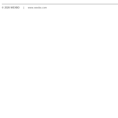
© 2026 WEXBO |
www.wexbo.com