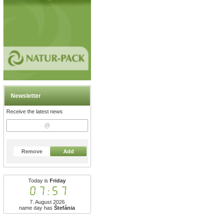
Newsletter
Receive the latest news
Remove
Add
Today is
Friday
07:57
7. August 2026
name day has
Štefánia