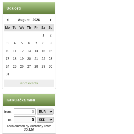
Udalosti
August - 2026
Mo
Tu
We
Th
Fr
Sz
Su
1
2
3
4
5
6
7
8
9
10
11
12
13
14
15
16
17
18
19
20
21
22
23
24
25
26
27
28
29
30
31
list of events
Kalkulačka mien
from:
to:
recalculated by currency rate:
30.126