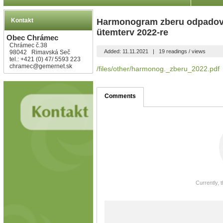
Kontakt
Harmonogram zberu odpadov n
ütemterv 2022-re
Obec Chrámec
Chrámec č.38
Added: 11.11.2021
|
19 readings / views
98042 Rimavská Seč
tel.: +421 (0) 47/ 5593 223
chramec@gemernet.sk
/files/other/harmonog._zberu_2022.pdf
Comments
Currently, 