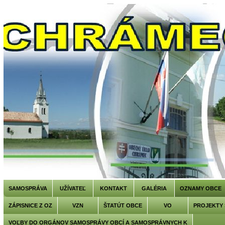
SAMOSPRÁVA
UŽÍVATEĽ
KONTAKT
GALÉRIA
OZNAMY OBCE
ZÁPISNICE Z OZ
VZN
ŠTATÚT OBCE
VO
PROJEKTY
VOĽBY DO ORGÁNOV SAMOSPRÁVY OBCÍ A SAMOSPRÁVNYCH K